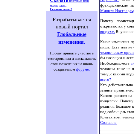
некоторые темы
францисканским м
можно здесь.
Скачать темы 2
Мишеля Нострадам
Разрабатывается
Почему происход
новый портал
открываются у сов
воздуху.
Внушение -
Глобальные
изменения.
Какие изменения пр
пища. Есть или не
человеческом орга
Прошу принять участие в
бы сияющим и лет
тестировании и высказывать
Необходимомсть
п
свои пожелания на вновь
человека тоже не 
создаваемом
форуме.
тому, с какими лю
всего?
Кто действительно
земные правительс
Каково реакция на
концессии. Почему
религии. Большое к
под собой цель ста
Контактёры ченне
Сознания.