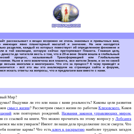
сайт рассказывает о вещах возможно не очень знакомых и привычных вам,
о имеющих явно планетарный масштаб и значение. На нем находится
лько разделов, каждый из которых повествует об определенном феномене и
оли в той эволюции, которую сейчас претерпевает Планета. Главная цель
- донести до читателя весть о том, что в 20-м веке Земля вошла в глобальный
ический процесс, называемый Трансформацией или Глобальными
ниями. Ныне в него вовлечена вся планета, все жители Земли, и он по своей
де весьма многолик и многогранен. Что это за процесс? К чему приведёт и
акончится - всё это мы это анализируем на страницах сайта и форума,
мся искать ответы на вопросы, что и предлагаем вам вместе с нами.
овый Мир?
думал? Выдумки ли это или наша с вами реальность? Каковы цели развития
аков
смысл жизни
? Рассмотрим смысл жизни по работам
Клизовского.
Каков
ощений
или повторных рождений.
Названия законов управляющих миром.
я со ссылкой на книги. Что можно прочитать по этому вопросу у
Лобсанга
емся мы или умираем? Имеют ли наши дела продолжение после смерти. Что
себя понятие кармы? Что есть
ключ к раскрытию
наиболее трудных загадок