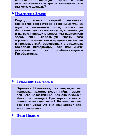
действительно катастрофа неминуема, что
мы можем сделать?
Изменения Земли
Подход новых энергий вызывает
множество эффектов со стороны Земли, ее
ядра и магнитного поля, влияет на
биологическую жизнь на суше, в океане, да
и на всю природу в целом. Мы разместили
здесь лишь небольшую часть того
огромного количества природных аномалий
и происшествий, освещенных в средствах
массовой информации, так или иначе
указывающих на приближающееся
Преображение.
Граждане вселенной
Огромная Вселенная, так интригующая
человека, похоже, имеет тайны, вовсе
для него недоступные. Как она велика?
Имеет ли границы? Простирается она в
вечности или циклична? Не иллюзия ли
все это? Везде ли она одинакова? Так
много вопросов.
Дети Индиго