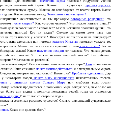
й жизни. Где, возможно,
заключена карма
человека? Индусские учения
три вида человеческой Кармы. Кроме того, существует
три разряда сил
,
оят человеческую судьбу. Можно ли освободится от власти кармы. Какие
ии
души? Какие различия между
Знающими и незнающими?
еинкарнация? Действительно ли мы проходим
повторные рождения?
Что
ловеком
после смерти?
Как устроен человек? Что можно назвать душой?
самом деле человек носит с собой тел? Какова истинная оболочка души? Что
етические центры? Кто их видит? Сколько на самом деле чакр или
ких центров имеется у человека? Фиксирует ли энергию наша аппаратура?
фотографии сделанные при помощи
эффекта Кирлиан
помогают увидеть то,
кстрасенсы. Можно ли по снимкам излучений понять
кто есть кто?
Так ли
обиходные мысли? Какие
излучения исходят
от человека. Что можно делать
к работает мысль? Что можно назвать энергией мысли? Как работает
 энергия? Молчаливы ли растения?
араллельные миры? Кем населены нематериальные миры?
Сон
– это очень
остояние. Наше сознание
может взаимодействовать
и с материальным миром,
 Сущности, которые нас окружают? Какие они?
Проблема одержания.
Дар
а у некоторых людей
может быть инсценирован
нежелательным гостем.
овение с низшими слоями Тонкого Мира
при слабости воли грозит
 Когда человек продвигается в понимании мира вокруг себя, чем более он
 тем более ему видны и понятны положения вещей, тогда он становится
рьбы за душу.
И не только со стороны людей.
еловек на земле, как разумное существо? Сколько цивилизаций существовало
Земля?
нения.
Какие они должны быть?