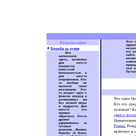
Разделы сайта
Этот 
однак
Борьба за души
неско
его р
Всё
сайта 
написанное
косм
здесь, возможно
измене
для кого-то
приро
покажется
чем з
известной
Пытае
банальностью, а
для кого-то
откровением. Кто-
то вообще не
выносит таких
разговоров. Кто-
то решает идти с
флагом вперед и
Что такое Н
размахивает им
без всякой меры
Кто его при
и мудрости. Для
человека? К
кого-то это
пример
смысл вопл
обратного. Кто-то
Наименовани
дрожит
удерживаясь за
Рампы.
Рожда
готовые
решения....
Вопрос
включает в 
борьбы за души,