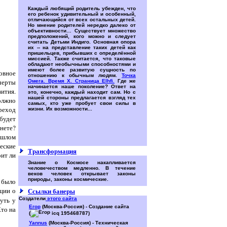
Каждый любящий родитель убежден, что
его ребенок удивительный и особенный,
отличающийся от всех остальных детей.
Но мнение родителей нередко далеко от
объективности… Существует множество
предположений, кого можно и следует
считать Детьми Индиго. Основная опора
их -- на представление таких детей как
пришельцев, прибывших с определённой
миссией. Также считается, что таковые
обладают необычными способностями и
имеют более развитую сущность по
овное
отношению к обычным людям.
Точка
черты
Омега. Время Х. Страница Elhfi.
Где же
начинается наше поколение? Ответ на
ития.
это, конечно, каждый находит сам. Но с
нашей стороны предлагается взгляд тех
должно
самых, кто уже пробует свои силы в
реход
жизни. Их возможности...
 будет
нете?
ошлом
еские
Трансформация
ит ли
Знание о Космосе накапливается
человечеством медленно. В течение
веков человек открывает законы
природы, законы космические.
о было
ции о
Ссылки банеры
уть у
Создатели
этого сайта
Егор
(Москва-Россия) - Создание сайта
то на
(
icq 195468787)
Yannus
(Москва-Россия) - Техническая