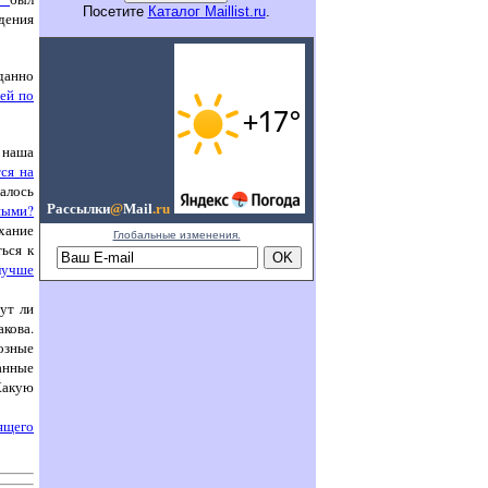
Посетите
Каталог Maillist.ru
.
дения
данно
ей по
 наша
ся на
лалось
ными?
Рассылки
@
Mail
.ru
хание
Глобальные изменения.
ься к
лучше
ут ли
кова.
озные
анные
Какую
ящего