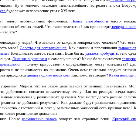
онахом. Ну и конечно наследие талантливейшего астролога эпохи Возрож
уса
будоражат человеческие умы с XVI века.
ит много необьяснимых феноменов.
Новые способности
часто неожи
ершенно обычных людей. Что такое телепатия? как происходит
передача вест
 что это?
оисходят у людей. Что зависит от каждого конкректного человека? Что есть
 есть мясо?
Советы для вегетарианцев!
Как эмоции и переживания
выражают
низме?
Большинство клеток тела спит. Если бы их
удалось пробудить
, тело сде
ающим.
Лечение внушением
и самовнушением? Какие боли считаются
священ
еремещения
- почему приростаем к определённому месту жительства? Ды
просто и не принимается во внимание. Очень осмотрительно следует относит
дьми приходится
дышать одним воздухом.
Как помогать людям?
Какая помощь 
 управляет Миром. Что на самом деле зависит от земных правительств. Мог
тва действовать согласно космическому плану. Или их реакция всегда одина
 Земные изменения у религиозных деятелей. Что могут делать разные религи
 религии не добились результата. Как дальше будут развиваться организов
оличество ответвлений и сект у религиозных концессий есть признак чего? 
вят новые религиозные движения?
линг. Новые
космические голоса
говорят нам странные вещи.
Критерий сп