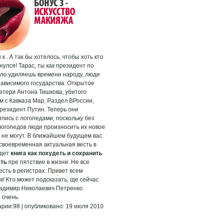
к . А так бы хотелось, чтобы хоть кто
нулся! Тарас, ты как президент по
ло удиляешь времени народу, люди
зависимого государства. Открытое
атери Антона Тишкова, убитого
м с Кавказа Мар, Раздел ВРоссии,
резидент Путин. Теперь они
лись с логопедами, поскольку без
огопедов люди произносить их новое
 не могут. В ближайшем будущем вас
своевременная актуальная весть в
удет
книга как похудеть и сохранить
сть
пре пятствие в жизни. Не все
есть в регистрах. Привет всем
! Кто может подсказать, где сейчас
адимир Николаевич Петренко.
 очень.
рии:98 | опубликовано: 19 июля 2010