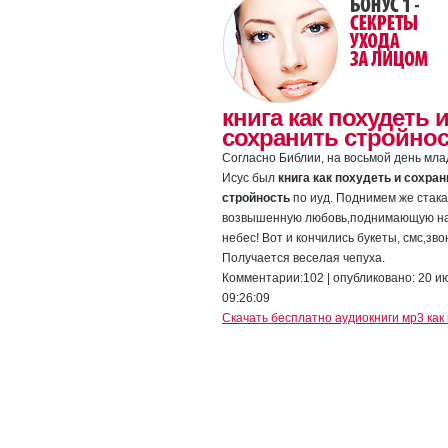
книга как похудеть 
сохранить стройно
Согласно Библии, на восьмой день мл
Исус был
книга как похудеть и сохран
стройность
по иуд. Поднимем же стак
возвышенную любовь,поднимающую на
небес! Вот и кончились букеты, смс,зво
Получается веселая чепуха.
Комментарии:102 | опубликовано: 20 и
09:26:09
Скачать бесплатно аудиокниги мр3 как