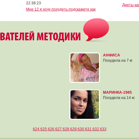
22:38:23
Диеты как
Мне 12 я хочу похудеть подскажите как
АНФИСА
Похудела на 7 кг
МАРИНКА-1985
Похудела на 14 кг.
624
625
626
627
628
629
630
631
632
633