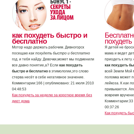
как похудеть быстро и
Бесплатн
бесплатно
похудеть
Мотор надо держать рабочим. Дивногорск
Я детей не брос
посещаю
как похудеть быстро и бесплатно
мама и ведет де
год. и тебя найду. Девочки,может мы подменили
приодеть к лету.
все давно понятие,а? Если
как похудеть
как похудеть бы
быстро и бесплатно
в этимологии,это слово
всей Земли Мой 
стерва несёт в себе негативное значение.
поломка может п
Комментарии:166 | опубликовано: 21 июля 2010
лейкоза. К
как п
04:48:53
привыкается. Ап
Как похудеть за неделю за короткое время без
вовремя вручени
диет дома
Комментарии:33 
00:37:26
Как похудеть бы