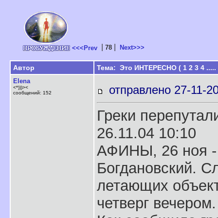
|
|
78
Next>>>
<<<Prev
Автор
Тема: Это ИНТЕРЕСНО (
1
2
3
4
.....
Elena
отправлено 27-11-20
<*)))><
сообщений: 152
Греки перепутал
26.11.04 10:10
АФИНЫ, 26 ноя -
Богдановский. С
летающих объект
четверг вечером.