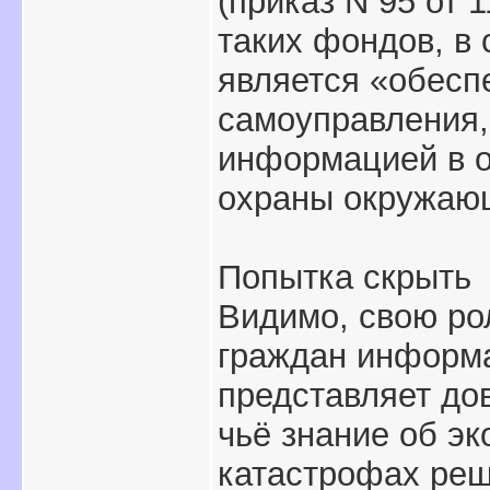
(приказ N 95 от 
таких фондов, в 
является «обесп
самоуправления,
информацией в о
охраны окружаю
Попытка скрыть
Видимо, свою ро
граждан информа
представляет дов
чьё знание об э
катастрофах реш