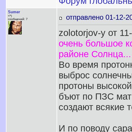
Форум глобальн
Sumer
отправлено 01-12-2
<*)
сообщений: 7
zolotorjov-у от 1
очень большое к
районе Солнца...
Во время протон
выброс солнечны
протоны высокой 
бъют по ПЗС мат
создают всякие т
И по поводу сар