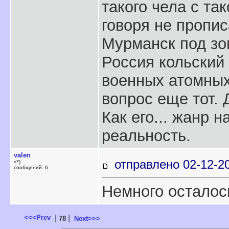
такого чела с та
говоря не пропис
Мурманск под зо
Россия кольский 
военных атомных
вопрос еще тот.
Как его... жанр 
реальность.
valen
отправлено 02-12-2
<*)
сообщений: 6
Немного осталось
<<<Prev
|
|
78
Next>>>