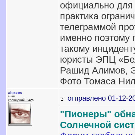
официально для 
практика ограни
телеграммой про
именно поэтому 
такому инцидент
юристы ЭПЦ «Бе
Рашид Алимов, Э
Фото Томаса Нил
alexzes
отправлено 01-12-2
******
сообщений: 2425
"Пионеры" обн
Солнечной сис