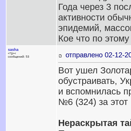
Года через 3 по
активности обыч
эпидемий, масс
Кое что по этому
sasha
отправлено 02-12-2
<*))><
сообщений: 53
Вот ушел Золота
обустраивать, У
и вспомнилась п
№6 (324) за этот 
Нераскрытая та