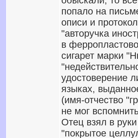
обыскали, то все
попало на письм
описи и протоко
"авторучка иност
в ферропластово
сигарет марки "Н
"недействительн
удостоверение л
языках, выданно
(имя-отчество "г
не мог вспомнить
Отец взял в руки
"покрытое целлул