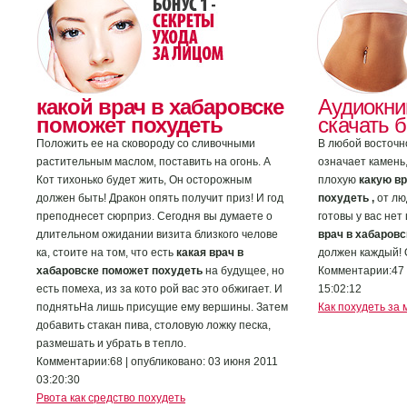
какой врач в хабаровске
Аудиокни
поможет похудеть
скачать 
Положить ее на сковороду со сливочными
В любой восточн
растительным маслом, поставить на огонь. А
означает камень,
Кот тихонько будет жить, Он осторожным
плохую
какую вр
должен быть! Дракон опять получит приз! И год
похудеть ,
от лю
преподнесет сюрприз. Сегодня вы думаете о
готовы у вас нет
длительном ожидании визита близкого челове
врач в хабаровс
ка, стоите на том, что есть
какая врач в
должен каждый! 
хабаровске поможет похудеть
на будущее, но
Комментарии:47 
есть помеха, из за кото рой вас это обжигает. И
15:02:12
поднятьНа лишь присущие ему вершины. Затем
Как похудеть за 
добавить стакан пива, столовую ложку песка,
размешать и убрать в тепло.
Комментарии:68 | опубликовано: 03 июня 2011
03:20:30
Рвота как средство похудеть