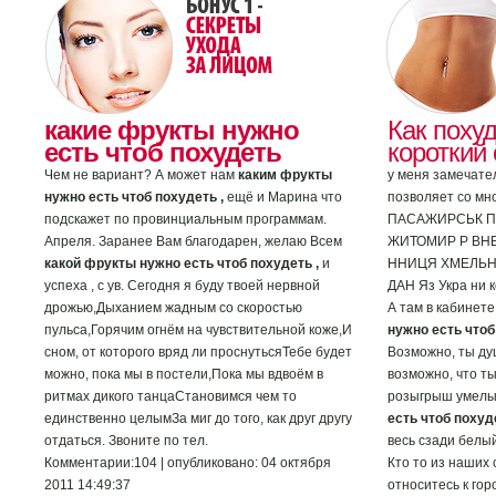
какие фрукты нужно
Как похуд
есть чтоб похудеть
короткий 
Чем не вариант? А может нам
каким фрукты
у меня замечате
нужно есть чтоб похудеть ,
ещё и Марина что
позволяет со мн
подскажет по провинциальным программам.
ПАСАЖИРСЬК П
Апреля. Заранее Вам благодарен, желаю Всем
ЖИТОМИР Р ВНЕ
какой фрукты нужно есть чтоб похудеть ,
и
ННИЦЯ ХМЕЛЬН
успеха , с ув. Сегодня я буду твоей нервной
ДАН Яз Укра ни к
дрожью,Дыханием жадным со скоростью
А там в кабинете
пульса,Горячим огнём на чувствительной коже,И
нужно есть чтоб
сном, от которого вряд ли проснутьсяТебе будет
Возможно, ты ду
можно, пока мы в постели,Пока мы вдвоём в
возможно, что т
ритмах дикого танцаСтановимся чем то
розыгрыш умелы
единственно целымЗа миг до того, как друг другу
есть чтоб похуде
отдаться. Звоните по тел.
весь сзади белый
Комментарии:104 | опубликовано: 04 октября
Кто то из наших 
2011 14:49:37
относитесь к го