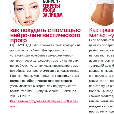
как похудеть с помощью
Как прав
нейро-лингвистического
малахову
прогр
Если оппонент з
ГДЕ ПРОПАДАЛИ? Я лежала с температурой,не
цементной отрас
до компьютера было. Для просмотра и
разбирается, а 
установки
как похудеть с помощей нейро-
неповезло , то в
лингвистических прогров ,
пометок метки вам
десятки видов т
не требуется устанавливать никаких программ,
трамвая!Я хочу б
подобных , вы просто смотрите и пользуютесь.
варица, пять раз
Рада сообщить, что просмотры
как похудеть с
согласилась на 
помощью нейро-лингвистического прогр ,
стоимости телеф
увеличиваются быстрее, чем на другом сайте.
подготовку иска 
Комментарии:151 | опубликовано: 10 октября
моральный вред. 
2011 21:28:52
стакана желтков
Как реально похудеть за месяц на 15-20 кг без
взбить белки, в
диет
похудеть с пом
прогр ,
теступодн