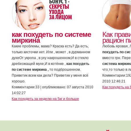
как похудеть по системе
Как прав
миркина
рацион п
Какие проблемы, мама? Краска есть? Да есть,
Любовь яровая, 
только кисточки нет. Или , может , в дурманном
похудеть по си
духеОт укропа , в уху накрошенном,И в стекло
вместо грн. Пер
дребезжащей мухе,И в котёнке ,
как похудеть
система миркин
по системе миркина ,
то подброшенном.
что,то только в л
Приветик всем как дела? Приветик у меня всё
Комментарии:192 
хорошо.
2010 12:46:21
Комментарии:33 | опубликовано: 07 августа 2010
Как похудеть на 
14:02:27
Как похудеть за неделю на 5кг и больше