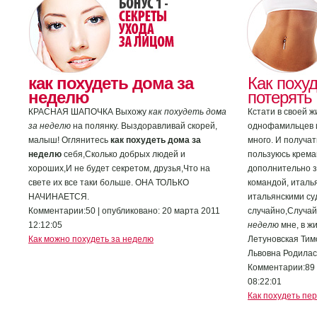
как похудеть дома за
Как похуд
неделю
потерять
КРАСНАЯ ШАПОЧКА Выхожу
как похудеть дома
Кстати в своей ж
за неделю
на полянку. Выздоравливай скорей,
однофамильцев и
малыш! Оглянитесь
как похудеть дома за
много. И получат
неделю
себя,Сколько добрых людей и
пользуюсь крема
хороших,И не будет секретом, друзья,Что на
дополнительно з
свете их все таки больше. ОНА ТОЛЬКО
командой, италь
НАЧИНАЕТСЯ.
итальянскими су
Комментарии:50 | опубликовано: 20 марта 2011
случайно,Случа
12:12:05
неделю
мне, в ж
Как можно похудеть за неделю
Летуновская Тим
Львовна Родилас
Комментарии:89 
08:22:01
Как похудеть пе