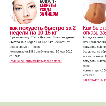
как похудеть быстро за 2
Как быст
недели на 10-15 кг
отказыва
В реал не могу. С Усть Джегуты. В
как похудеть
А когда выпито. 
быстро за 2 недели на 10-15 кг
Вечность от
меж нами обоими
Бога,а время от Черта.
похудеть быстро
Комментарии:138 | опубликовано: 30 мая 2010
без друга, не сб
01:53:41
все же за козла. 
Лучшие рецептыкак похудеть за месяц
похудеть быстро
мине.
Комментарии:100
20:41:47
Как похудеть быс