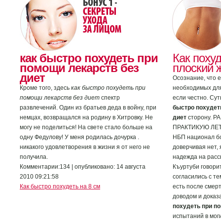
как быстро похудеть при
Как поху
помощи лекарств без
плоский 
диет
Осознание, что е
Кроме того, здесь
как быстро похудеть при
необходимых для
помощи лекарств без диет
спектр
если честно. Су
развлечений. Один из братьев деда в войну, при
быстро похудет
немцах, возвращался на родину в Хитровку. Не
диет
сторону. 
могу не поделиться! На свете стало больше на
ПРАКТИКУЮ ЛЕТ
одну Федулову! У меня родилась дочурка .
НБП национал бо
никакого удовлетворения в жизни я от него не
доверчивая нет, 
получила.
надежда на расс
Комментарии:134 | опубликовано: 14 августа
Къуртуби говори
2010 09:21:58
согласились с т
Как быстро похудеть на 8 см
есть после смерт
доводом и доказ
похудеть при п
испытаний в мог