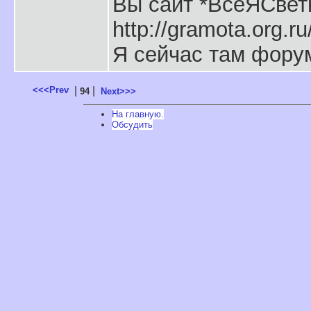
Вы сайт *ВсеЯСвет
http://gramota.org.ru
Я сейчас там форум
<<<Prev
|
|
94
Next>>>
На главную.
Обсудить