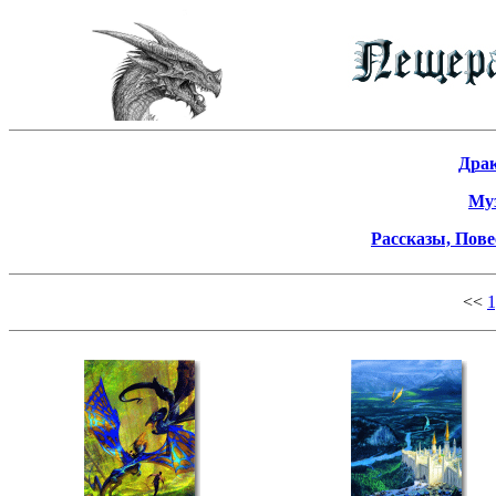
Драк
Му
Рассказы, Пове
<<
1