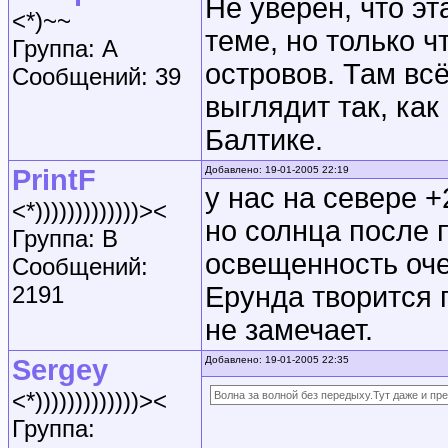
Не уверен, что э
<*)~~
теме, но только ч
Группа: A
островов. Там вс
Сообщений: 39
выглядит так, как
Балтике.
PrintF
Добавлено: 19-01-2005 22:19
у нас на севере +2
<*)))))))))))))><
но солнца после п
Группа: B
освещенность оче
Сообщений:
2191
Ерунда творится 
не замечает.
Sergey
Добавлено: 19-01-2005 22:35
<*)))))))))))))><
Волна за волной без передыху.Тут даже и пре
Группа: