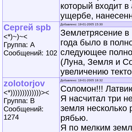
который входит в
ущербе, нанесенн
Сергей spb
Добавлено: 19-01-2005 15:30
Землетрясение в 
<*)~)~<
года было в полн
Группа: A
следующее полнол
Сообщений: 102
(Луна, Земля и С
увеличению текто
zolotorjov
Добавлено: 19-01-2005 18:32
Соломон!!! Латвию
<*)))))))))))))><
Я насчитал три н
Группа: B
земля несколько 
Сообщений:
1274
рябью.
Я по мелким земл