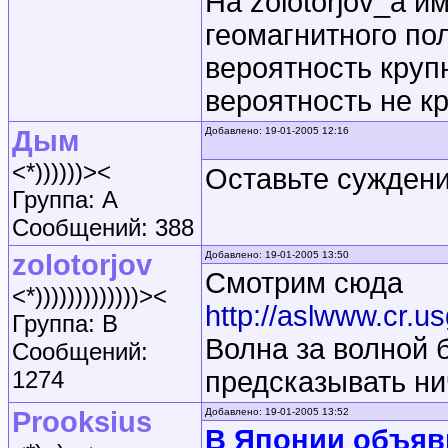
На zolotorjov_а 
геомагнитного по
вероятность круп
вероятность не к
Дым
Добавлено: 19-01-2005 12:16
<*))))))><
Оставьте суждени
Группа: A
Сообщений: 388
zolotorjov
Добавлено: 19-01-2005 13:50
Смотрим сюда
<*)))))))))))))><
http://aslwww.cr.u
Группа: B
Волна за волной 
Сообщений:
1274
предсказывать ни
Prooksius
Добавлено: 19-01-2005 13:52
В Японии объяв