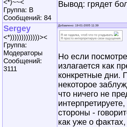
<*)~~<
Вывод: грядет бо
Группа: B
Сообщений: 84
Sergey
Добавлено: 19-01-2005 11:39
<*)))))))))))))><
Я не гадалка, чтоб что-то угадывать
Я просто интерпретирую свои ощущения.
Группа:
Модераторы
Но если посмотр
Сообщений:
излагается как п
3111
конкретные дни. 
некоторое заблуж
что ничего не пре
интерпретируете, 
стороны - говор
как уже о фактах,