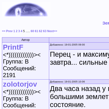
Зе
<< Prev
1
2
3
4
5
......
60
61
62
63
Next>>
Автор
PrintF
Добавлено: 19-01-2005 09:00
Перец - и максим
<*)))))))))))))><
Группа: B
завтра... сильные
Сообщений:
2191
zolotorjov
Добавлено: 19-01-2005 10:06
Два часа назад у
<*)))))))))))))><
большими землет
Группа: B
состояние.
Сообщений: