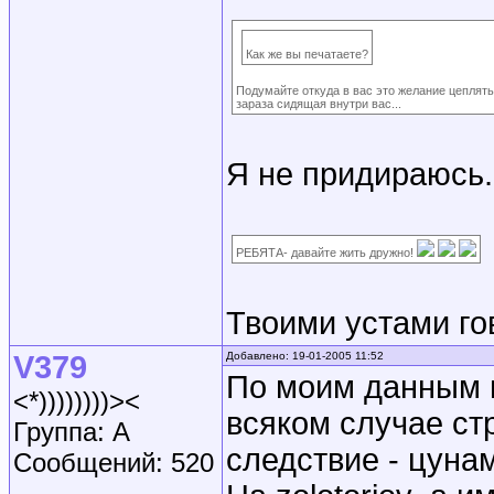
Как же вы печатаете?
Подумайте откуда в вас это желание цеплять
зараза сидящая внутри вас...
Я не придираюсь
РЕБЯТА- давайте жить дружно!
Твоими устами го
V379
Добавлено: 19-01-2005 11:52
По моим данным н
<*))))))))><
всяком случае ст
Группа: A
следствие - цуна
Сообщений: 520