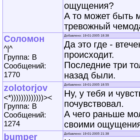
ощущения?
А то может быть 
тревожный чемода
Соломон
Добавлено: 19-01-2005 18:38
Да это где - втеч
^|^
происходит.
Группа: B
Последние три тол
Сообщений:
1770
назад были.
zolotorjov
Добавлено: 19-01-2005 18:55
Ну, у тебя и чувс
<*)))))))))))))><
почувствовал.
Группа: B
А чего раньше мо
Сообщений:
1274
своими ощущения
bumper
Добавлено: 19-01-2005 21:38