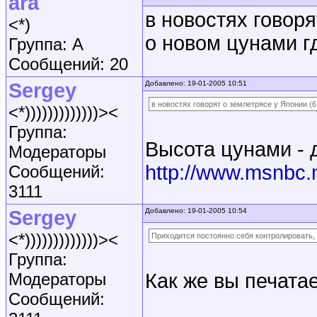
ara
в новостях говоря
<*)
о новом цунами гд
Группа: A
Сообщений: 20
Sergey
Добавлено: 19-01-2005 10:51
в новостях говорят о землетрясе у Японии (6,
<*)))))))))))))><
Группа:
Высота цунами - д
Модераторы
http://www.msnbc.
Сообщений:
3111
Sergey
Добавлено: 19-01-2005 10:54
<*)))))))))))))><
Приходится постоянно себя контролировать, 
Группа:
Модераторы
Как же вы печата
Сообщений: