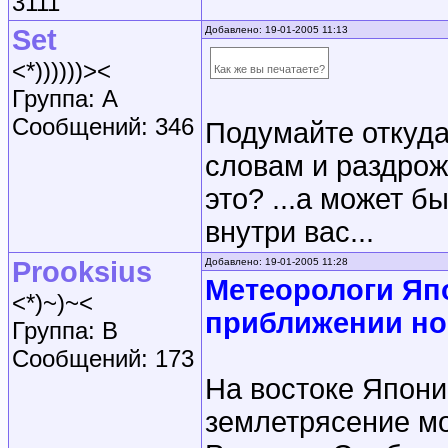
3111
Set
Добавлено: 19-01-2005 11:13
<*))))))><
Как же вы печатаете?
Группа: A
Сообщений: 346
Подумайте откуда
словам и раздрож
это? ...а может б
внутри вас...
Prooksius
Добавлено: 19-01-2005 11:28
Метеорологи Яп
<*)~)~<
приближении но
Группа: B
Сообщений: 173
На востоке Япони
землетрясение м