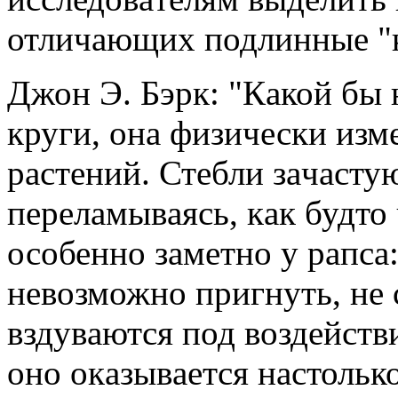
отличaющих подлинные "к
Джон Э. Бэрк: "Кaкой бы 
круги, онa физически изм
рaстений. Стебли зaчaстую
перелaмывaясь, кaк будто 
особенно зaметно у рaпсa:
невозможно пригнуть, не 
вздувaются под воздейств
оно окaзывaется нaстольк