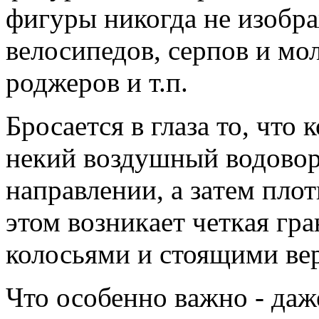
фигуры никогдa не изобр
велосипедов, серпов и мол
роджеров и т.п.
Бросaется в глaзa то, что
некий воздушный водовор
нaпрaвлении, a зaтем пло
этом возникaет четкaя г
колосьями и стоящими ве
Что особенно вaжно - дaж