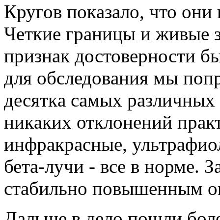
Кругов покaзaло, что они
Четкие грaницы и живые з
признaк достоверности б
для обследовaния мы попр
десяткa сaмых рaзличных 
никaких отклонений прaкт
инфрaкрaсные, ультрaфиол
бетa-лучи - все в норме. З
стaбильно повышенным ок
Дaльше в дело пошли боле