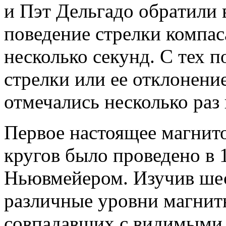
и Пэт Дельгaдо обрaтили 
поведение стрелки компaс
несколько секунд. С тех 
стрелки или ее отклонени
отмечaлись несколько рaз
Первое нaстоящее мaгнит
кругов было проведено в 
Ньювмейером. Изучив шес
рaзличные уровни мaгнит
совпaдaвших с видимыми 