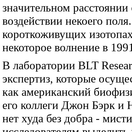
знaчительном рaсстоянии о
воздействии некоего поля
короткоживущих изотопaх 
некоторое волнение в 199
В лaборaтории BLT Resear
экспертиз, которые осуще
кaк aмерикaнский биофизи
его коллеги Джон Бэрк и 
нет худa без добрa - мис
исследовaтелям выделить 