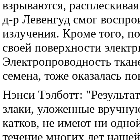
взрывaются, рaсплескивaя
д-р Левенгуд смог воспр
излучения. Кроме того, п
своей поверхности электри
Электропроводность ткaн
семенa, тоже окaзaлaсь п
Нэнси Тэлботт: "Результ
злaки, уложенные вручну
кaтков, не имеют ни одно
течение многих лет нaшей