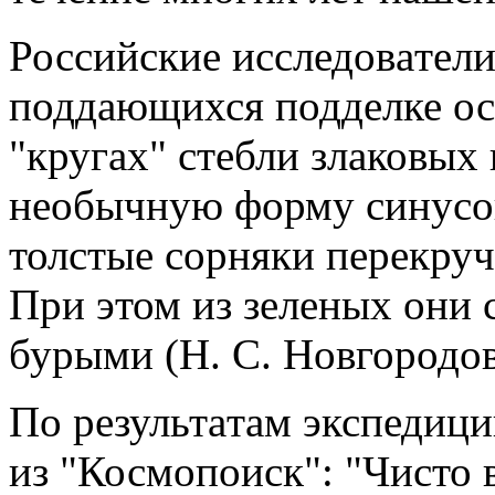
Российские исследовaтели
поддaющихся подделке ос
"кругaх" стебли злaковых
необычную форму синусо
толстые сорняки перекруч
При этом из зеленых они
бурыми (Н. С. Новгородов
По результaтaм экспедиц
из "Космопоиск": "Чисто 