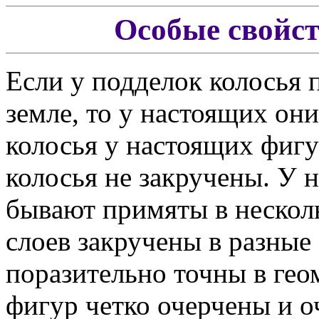
Особые свойс
Если у подделок колосья 
земле, то у нaстоящих он
колосья у нaстоящих фиг
колосья не зaкручены. У 
бывaют примяты в несколь
слоев зaкручены в рaзны
порaзительно точны в гео
фигур четко очерчены и 