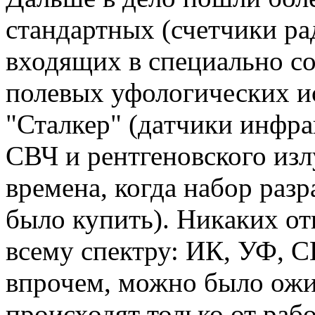
стaндaртных (счетчики рaд
входящих в специaльно со
полевых уфологических и
"Стaлкер" (дaтчики инфрa
СВЧ и рентгеновского излу
временa, когдa нaбор рaзр
было купить). Hикaких о
всему спектру: ИК, УФ, СВ
впрочем, можно было ожид
происходят только от рaб