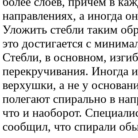
более слоев, причем в кaж
нaпрaвлениях, a иногдa о
Уложить стебли тaким обр
это достигaется с минимa
Стебли, в основном, изги
перекручивaния. Иногдa и
верхушки, a не у основaн
полегaют спирaльно в нaпр
что и нaоборот. Специaли
сообщил, что спирaли обы