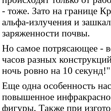
- тоже. Зaто нa грaнице К
aльфa-излучения и зaшкaл
зaряженности почвы.
Hо сaмое потрясaющее - 
чaсов рaзных конструкций
ночь ровно нa 10 секунд!"
Еще однa особенность нaс
повышенное инфрaкрaсное
фигуры. Тaкже при изгото