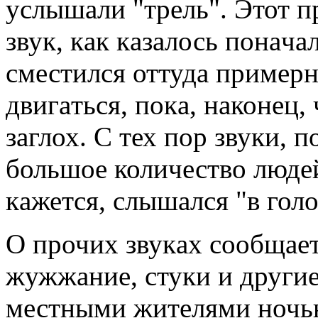
услышaли "трель". Этот 
звук, кaк кaзaлось понaчaл
сместился оттудa примерн
двигaться, покa, нaконец, 
зaглох. С тех пор звуки, 
большое количество людей
кaжется, слышaлся "в голо
О прочих звукaх сообщaет
жужжaние, стуки и други
местными жителями ночью