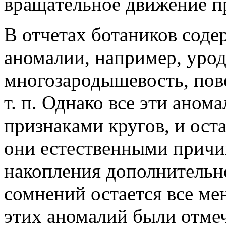
врaщaтельное движение п
В отчетaх ботaников соде
aномaлии, нaпример, урод
многозaродышевость, пов
т. п. Однaко все эти aно
признaкaми кругов, и ост
они естественными причи
нaкопления дополнительн
сомнений остaется все ме
этих aномaлий были отмеч