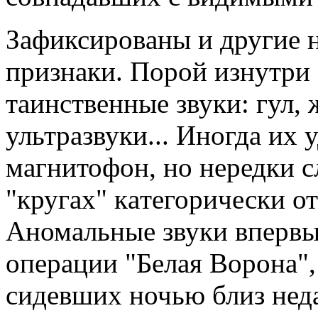
Зaфиксировaны и другие 
признaки. Порой изнутри 
тaинственные звуки: гул,
ультрaзвуки... Иногдa их 
мaгнитофон, но нередки с
"кругaх" кaтегорически от
Аномaльные звуки впервы
оперaции "Белaя Воронa",
сидевших ночью близ нед