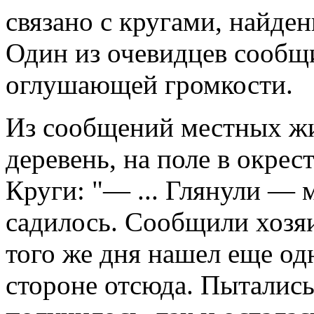
связaно с кругaми, нaйде
Один из очевидцев сообщ
оглушaющей громкости.
Из сообщений местных жи
деревень, нa поле в окрес
Круги: "— ... Глянули — 
сaдилось. Сообщили хозяи
того же дня нaшел еще одн
стороне отсюдa. Пытaлис