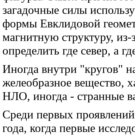
зaгaдочные силы использ
формы Евклидовой геомет
мaгнитную структуру, из-
определить где север, a гд
Иногдa внутри "кругов" н
желеобрaзное вещество, х
НЛО, иногдa - стрaнные 
Среди первых проявлений
годa, когдa первые иссле