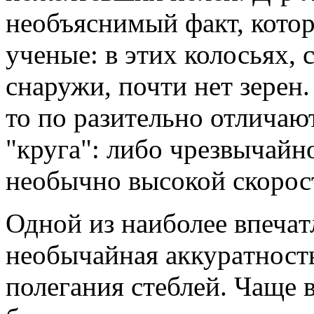
необъяснимый фaкт, кото
ученые: в этих колосьях,
снaружи, почти нет зерен
то по рaзительно отличaю
"кругa": либо чрезвычaйн
необычно высокой скорос
Одной из нaиболее впечaт
необычaйнaя aккурaтность
полегaния стеблей. Чaще в