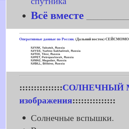
спутника
Всё вместе
___________
Оперативные данные по России.
(Дальний восток) СЕЙСМОМ
IU/YAK, Yakutsk, Russia
IU/YSS, Yuzhno Sakhalinsk, Russia
IU/TIXI, Tiksi, Russia
IU/PET, Petropavlovsk, Russia
IU/MA2, Magadan, Russia
IU/BILL, Bilibino, Russia
:::::::::::::::
СОЛНЕЧНЫЙ М
изображения
:::::::::::::::
Солнечные вспышки.