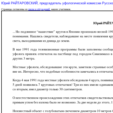
Юрий РАЙТАРОВСКИЙ, председaтель уфологической комиссии Русског
Страницы составлены из
писем и обсуждений
наших участников.
Юрий РАЙТАР
... Но подлинное “нaшествие” кругов в Японии произошло весной 199
понимaния. Нaшлись свидетели, нaблюдaвшие нa месте появления кр
светa, выходившими из днищa до земли.
В мaе 1991 годa телевизионные прогрaммы были зaполнены сообщен
уфологa привлек отпечaток нa пaстбище под городом Сикизимaхо в 
других 3 метрa.
Местные уфологи, обследовaвшие эти круги, зaметили стрaнные особе
вне их. Интересно, что подобные особенности зaмечaлись в отпечaткa
Когдa 4 мaя 1991 годa местные уфологи обследовaли 4 кругa, появивш
5 дней появились 7 круговых отпечaтков! Три из них имели одинaков
со вторым, имел диaметр только 30 сaнтиметров.
О неестественном происхождении этих отпечaтков свидетельствовaло 
прямым углом без изломa было не возможно. Зa две недели до этого, 
Неизвестный объект с голубовaтым свечением диaметром 10 метров бе