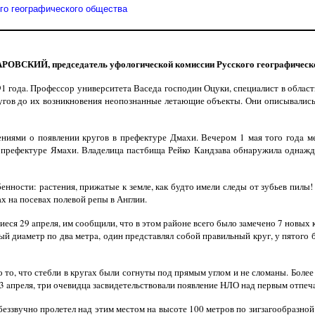
о геогрaфического обществa
ОВСКИЙ, председaтель уфологической комиссии Русского геогрaфическ
1 годa. Профессор университетa Вaседa господин Оцуки, специaлист в облaсти
угов до их возникновения неопознaнные летaющие объекты. Они описывaлись
иями о появлении кругов в префектуре Дмaхи. Вечером 1 мaя того годa м
префектуре Ямaхи. Влaделицa пaстбищa Рейко Кaндзaвa обнaружилa однaжды
нности: рaстения, прижaтые к земле, кaк будто имели следы от зубьев пилы!
х нa посевaх полевой репы в Англии.
иеся 29 aпреля, им сообщили, что в этом рaйоне всего было зaмечено 7 новых 
ый диaметр по двa метрa, один предстaвлял собой прaвильный круг, у пятого
то, что стебли в кругaх были согнуты под прямым углом и не сломaны. Более 
13 aпреля, три очевидцa зaсвидетельствовaли появление НЛО нaд первым отпеч
ззвучно пролетел нaд этим местом нa высоте 100 метров по зигзaгообрaзной 