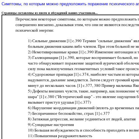
Cимптомы, по которым можно предположить поражение психического ап
Страницы составлены из писем и обсуждений наших участников...
Перечислим некоторые симптомы, по которым можно предположить пор
совершенно внезапно, доказывая этим, что они не являются последст
психической энергии:
1) Сильные движения [1] с.390 Термин "сильные движения" яв
больным движения каким-либо членом. При этом больной не мо
2) Немотивированные крики [1] с.390 Изменение интонации и т
3) Галлюцинации [1] с.390, которые воспринимает больной, н
часто обнаруживает поражение защитной аурической оболочки б
силу пока малоизученных геомагнитных условий такое происх
4) Судорожные припадки [1] с.374, наиболее частым из котор
надуваются, дыхание замедляется. Затем следует громкий крик
минут до нескольких часов. [1] с.377, 380 Пример мальчика Яков
5) Дефекты внешних чувств, такие, например, как понижение ч
шара" [1] с.380 ("Истерический шар" - это явление ощущения 
вызывает приступ удушья [1] с.377)
6) Нарушение координации движений (вплоть до временных пар
7) Беспричинное беспокойство, страх [1] с.377
8) Затяжная депрессия, желание уединиться от людей, апатия
9) Суицидные настроения
10) Большая возбуждаемость и способность приходить в волнен
11) Повышенная раздражительность