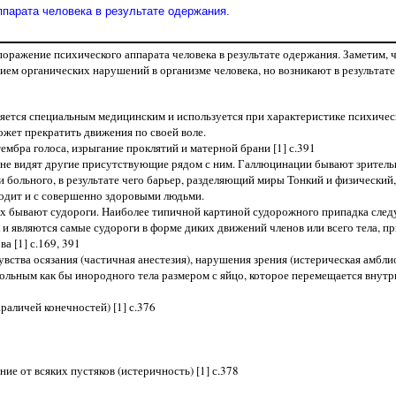
парата человека в результате одержания.
ажение психического аппарата человека в результате одержания. Заметим, ч
вием органических нарушений в организме человека, но возникают в результа
ляется специальным медицинским и используется при характеристике психиче
жет прекратить движения по своей воле.
ембра голоса, изрыгание проклятий и матерной брани [1] с.391
о не видят другие присутствующие рядом с ним. Галлюцинации бывают зритель
ольного, в результате чего барьер, разделяющий миры Тонкий и физический, п
одит и с совершенно здоровыми людьми.
ых бывают судороги. Наиболее типичной картиной судорожного припадка следу
 и являются самые судороги в форме диких движений членов или всего тела, п
а [1] с.169, 391
увства осязания (частичная анестезия), нарушения зрения (истерическая амбли
больным как бы инородного тела размером с яйцо, которое перемещается внутри
аличей конечностей) [1] с.376
ие от всяких пустяков (истеричность) [1] с.378