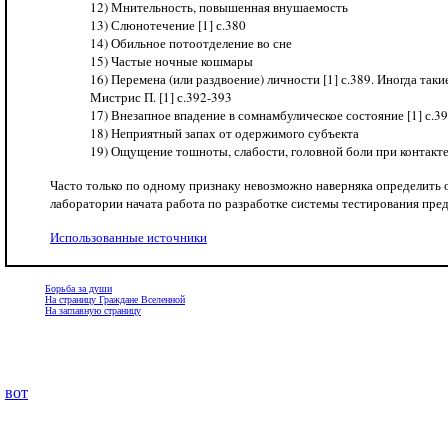
12) Мнительность, повышенная внушаемость
13) Слюнотечение [1] с.380
14) Обильное потоотделение во сне
15) Частые ночные кошмары
16) Перемена (или раздвоение) личности [1] с.389. Иногда та
Мистрис П. [1] с.392-393
17) Внезапное впадение в сомнамбулическое состояние [1] с.3
18) Неприятный запах от одержимого субъекта
19) Ощущение тошноты, слабости, головной боли при контакт
Часто только по одному признаку невозможно наверняка определить
лаборатории начата работа по разработке системы тестирования пре
Использованные источники
Борьба за души
На страницу Граждане Вселенной
На заглавную страницу
вот