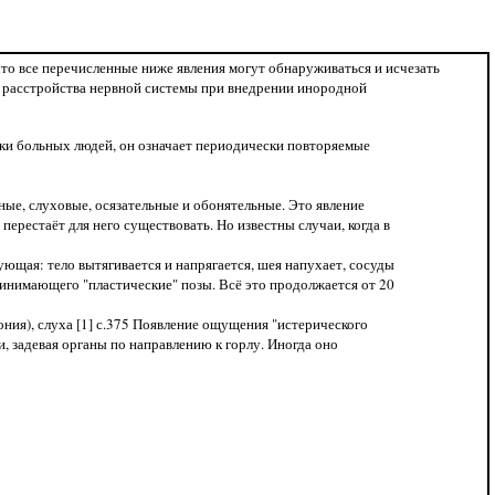
то все перечисленные ниже явления могут обнаруживаться и исчезать
те расстройства нервной системы при внедрении инородной
ски больных людей, он означает периодически повторяемые
ные, слуховые, осязательные и обонятельные. Это явление
ерестаёт для него существовать. Но известны случаи, когда в
ющая: тело вытягивается и напрягается, шея напухает, сосуды
ринимающего "пластические" позы. Всё это продолжается от 20
ония), слуха [1] с.375 Появление ощущения "истерического
, задевая органы по направлению к горлу. Иногда оно