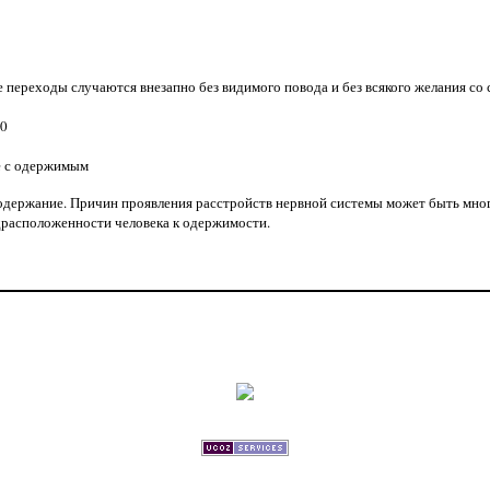
кие переходы случаются внезапно без видимого повода и без всякого желания с
90
е с одержимым
 одержание. Причин проявления расстройств нервной системы может быть мно
драсположенности человека к одержимости.