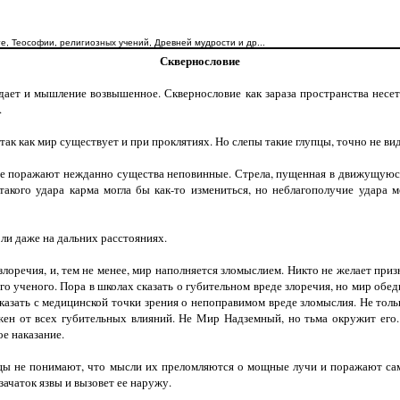
е, Теософии, религиозных учений, Древней мудрости и др...
Сквернословие
и мышление возвышенное. Сквернословие как зараза пространства несет по
е.
к как мир существует и при проклятиях. Но слепы такие глупцы, точно не ви
поражают нежданно существа неповинные. Стрела, пущенная в движущуюся 
з такого удара карма могла бы как-то измениться, но неблагополучие удар
и даже на дальних расстояниях.
ечия, и, тем не менее, мир наполняется зломыслием. Никто не желает призн
ого ученого. Пора в школах сказать о губительном вреде злоречия, но мир обе
азать с медицинской точки зрения о непоправимом вреде зломыслия. Не толь
ен от всех губительных влияний. Не Мир Надземный, но тьма окружит его. П
ое наказание.
не понимают, что мысли их преломляются о мощные лучи и поражают сами
зачаток язвы и вызовет ее наружу.