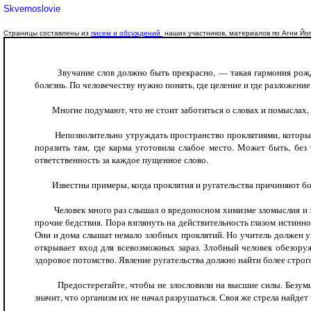
Skvernoslovie
Страницы составлены из
писем и обсуждений
наших участников, материалов по Агни Йог
Звучание слов должно быть прекрасно, — такая гармония рождает 
болезнь. По человечеству нужно понять, где целение и где разложени
Многие подумают, что не стоит заботиться о словах и помыслах, та
Непозволительно утруждать пространство проклятиями, которые 
поразить там, где карма уготовила слабое место. Может быть, бе
ответственность за каждое пущенное слово.
Известны примеры, когда проклятия и ругательства причиняют бол
Человек много раз слышал о вредоносном химизме зломыслия и злор
прочие бедствия. Пора взглянуть на действительность глазом истинн
Они и дома слышат немало злобных проклятий. Но учитель должен ук
открывает вход для всевозможных зараз. Злобный человек обезоруж
здоровое потомство. Явление ругательства должно найти более строг
Предостерегайте, чтобы не злословили на высшие силы. Безумцы 
значит, что организм их не начал разрушаться. Своя же стрела найдет 