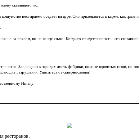
олову сказавшего их.
нство нестираемо оседает на ауре. Оно прилепляется к карме, как грязь из-
.
не за поясом, но на конце языка. Когда-то придется понять, что сказанно
ство. Запрещено в городах иметь фабрики, полные ядовитых газов, но кощу
ашающие разрушения. Упаситесь от сквернословия!
ственному Началу.
я ресторанов.