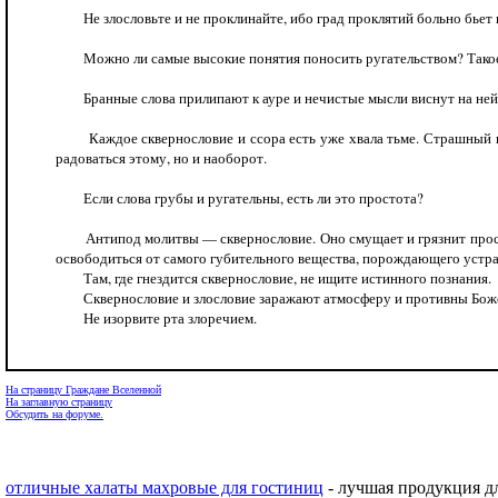
Не злословьте и не проклинайте, ибо град проклятий больно бьет г
Можно ли самые высокие понятия поносить ругательством? Такое кощу
Бранные слова прилипают к ауре и нечистые мысли виснут на ней
Каждое сквернословие и ссора есть уже хвала тьме. Страшный нож 
радоваться этому, но и наоборот.
Если слова грубы и ругательны, есть ли это простота?
Антипод молитвы — сквернословие. Оно смущает и грязнит простран
освободиться от самого губительного вещества, порождающего устр
Там, где гнездится сквернословие, не ищите истинного познания.
Сквернословие и злословие заражают атмосферу и противны Боже
Не изорвите рта злоречием.
На страницу Граждане Вселенной
На заглавную страницу
Обсудить на форуме.
отличные халаты махровые для гостиниц
- лучшая продукция дл