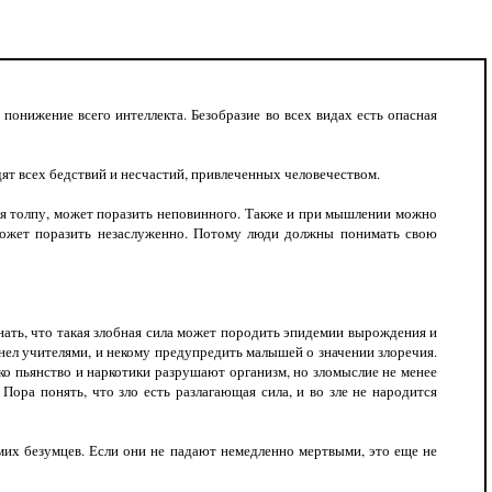
нижение всего интеллекта. Безобразие во всех видах есть опасная
дят всех бедствий и несчастий, привлеченных человечеством.
толпу, может поразить неповинного. Также и при мышлении можно
а может поразить незаслуженно. Потому люди должны понимать свою
ать, что такая злобная сила может породить эпидемии вырождения и
днел учителями, и некому предупредить малышей о значении злоречия.
ко пьянство и наркотики разрушают организм, но зломыслие не менее
ора понять, что зло есть разлагающая сила, и во зле не народится
х безумцев. Если они не падают немедленно мертвыми, это еще не