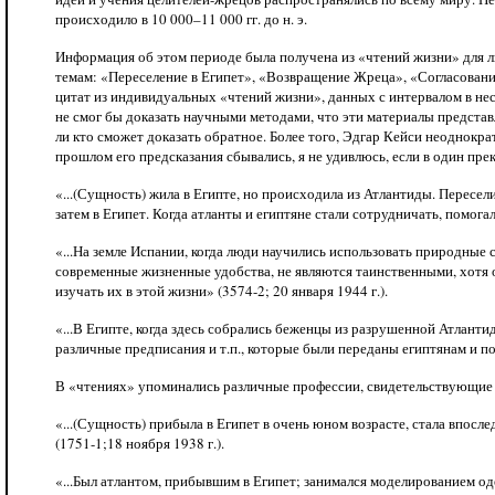
происходило в 10 000–11 000 гг. до н. э.
Информация об этом периоде была получена из «чтений жизни» для л
темам: «Переселение в Египет», «Возвращение Жреца», «Согласован
цитат из индивидуальных «чтений жизни», данных с интервалом в нес
не смог бы доказать научными методами, что эти материалы представл
ли кто сможет доказать обратное. Более того, Эдгар Кейси неоднокр
прошлом его предсказания сбывались, я не удивлюсь, если в один пре
«...(Сущность) жила в Египте, но происходила из Атлантиды. Пересел
затем в Египет. Когда атланты и египтяне стали сотрудничать, помога
«...На земле Испании, когда люди научились использовать природные 
современные жизненные удобства, не являются таинственными, хотя о
изучать их в этой жизни» (3574-2; 20 января 1944 г.).
«...В Египте, когда здесь собрались беженцы из разрушенной Атлант
различные предписания и т.п., которые были переданы египтянам и по
В «чтениях» упоминались различные профессии, свидетельствующие о
«...(Сущность) прибыла в Египет в очень юном возрасте, стала впос
(1751-1;18 ноября 1938 г.).
«...Был атлантом, прибывшим в Египет; занимался моделированием од