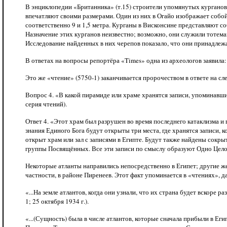
В энциклопедии «Британника» (т.15) строители упомянутых кургано
впечатляют своими размерами. Один из них в Огайо изображает собо
соответственно 9 и 1,5 метра. Курганы в Висконсине представляют с
Назначение этих курганов неизвестно; возможно, они служили тотема
Исследование найденных в них черепов показало, что они принадлеж
В ответах на вопросы репортёра «Times» одна из археологов заявила:
Это же «чтение» (5750-1) заканчивается пророчеством в ответе на с
Вопрос 4. «В какой пирамиде или храме хранятся записи, упоминавшие
серия чтений).
Ответ 4. «Этот храм был разрушен во время последнего катаклизма и
знания Единого Бога будут открыты три места, где хранятся записи, 
открыт храм или зал с записями в Египте. Будут также найдены сокр
группы Посвящённых. Все эти записи по смыслу образуют Одно Целое»
Некоторые атланты направились непосредственно в Египет; другие ж
частности, в районе Пиренеев. Этот факт упоминается в «чтениях», да
«...На земле атлантов, когда они узнали, что их страна будет вскоре р
1; 25 октября 1934 г.).
«...(Сущность) была в числе атлантов, которые сначала прибыли в Еги