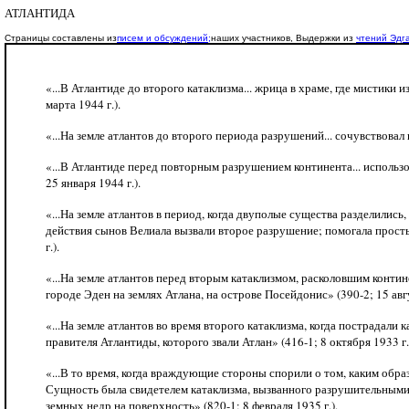
АТЛАНТИДА
Страницы составлены из
писем и обсуждений;
наших участников, Выдержки из
чтений Эдг
«...В Атлантиде до второго катаклизма... жрица в храме, где мистик
марта 1944 г.).
«...На земле атлантов до второго периода разрушений... сочувствовал
«...В Атлантиде перед повторным разрушением континента... использ
25 января 1944 г.).
«...На земле атлантов в период, когда двуполые существа разделились
действия сынов Велиала вызвали второе разрушение; помогала прост
г.).
«...На земле атлантов перед вторым катаклизмом, расколовшим контине
городе Эден на землях Атлана, на острове Посейдонис» (390-2; 15 авгу
«...На земле атлантов во время второго катаклизма, когда пострадал
правителя Атлантиды, которого звали Атлан» (416-1; 8 октября 1933 г.
«...В то время, когда враждующие стороны спорили о том, каким обр
Сущность была свидетелем катаклизма, вызванного разрушительными 
земных недр на поверхность» (820-1; 8 февраля 1935 г.).