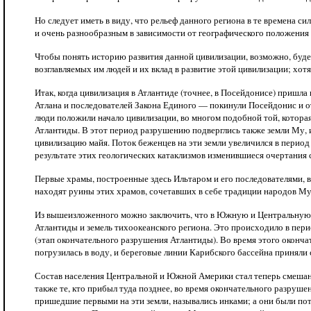
Но следует иметь в виду, что рельеф данного региона в те времена с
и очень разнообразным в зависимости от географического положения 
Чтобы понять историю развития данной цивилизации, возможно, буде
возглавляемых им людей и их вклад в развитие этой цивилизации; хот
Итак, когда цивилизация в Атлантиде (точнее, в Посейдонисе) пришла 
Атлана и последователей Закона Единого — покинули Посейдонис и от
люди положили начало цивилизации, во многом подобной той, которая 
Атлантиды. В этот период разрушению подверглись также земли Му, 
цивилизацию майя. Поток беженцев на эти земли увеличился в период
результате этих геологических катаклизмов изменившиеся очертани
Первые храмы, построенные здесь Ильтаром и его последователями, в
находят руины этих храмов, сочетавших в себе традиции народов Му, 
Из вышеизложенного можно заключить, что в Южную и Центральную 
Атлантиды и земель тихоокеанского региона. Это происходило в период
(этап окончательного разрушения Атлантиды). Во время этого оконч
погрузилась в воду, и береговые линии Карибского бассейна приняли
Состав населения Центральной и Южной Америки стал теперь смешан
также те, кто прибыл туда позднее, во время окончательного разруше
пришедшие первыми на эти земли, назывались инками; а они были по