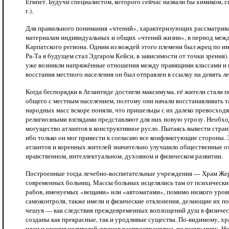
Египет. Будучи специалистом, которого сейчас назвали бы химиком,
г.).
Для правильного понимания «чтений», характеризующих рассматриваем
материалам индивидуальных и общих «чтений жизни», в период между 1
Карпатского региона. Одним из вождей этого племени был жрец по и
Ра-Та в будущем стал Эдгаром Кейси, в зависимости от точки зрения)
уже возникли напряжённые отношения между правящими классами и ко
восстания местного населения он был отправлен в ссылку на девять л
Когда беспорядки в Атлантиде достигли максимума, её жители стали 
общего с местным населением, поэтому они начали восстанавливать т
народных масс вскоре поняли, что пришельцы с их далеко превосх
религиозными взглядами представляют для них новую угрозу. Необход
могущество атлантов в конструктивное русло. Пытаясь вывести страну
ибо только он мог привести к согласию все конфликтующие стороны. 
атлантов и коренных жителей значительно улучшило общественные от
нравственном, интеллектуальном, духовном и физическом развитии.
Построенные тогда лечебно-воспитательные учреждения — Храм Жер
современных больниц. Массы больных исцелялись там от психических
рабов, именуемых «вещами» или «автоматами», помимо низкого уровн
самоконтроля, также имели и физические отклонения, делающие их по
чешуя — как следствия преждевременных воплощений душ в физически
созданы как прекрасные, так и уродливые существа. По-видимому, хр
идеи и учения целителей-жрецов распространялись по всему миру. Нес