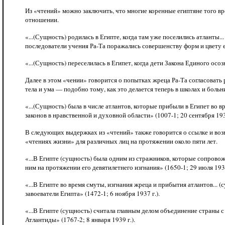
Из «чтений» можно заключить, что многие коренные египтяне того в
отношении.
«...(Сущность) родилась в Египте, когда там уже поселились атланты.
последователи учения Ра-Та поражались совершенству форм и цвету ег
«...(Сущность) переселилась в Египет, когда дети Закона Единого осо
Далее в этом «чении» говорится о попытках жреца Ра-Та согласоват
тела и ума — подобно тому, как это делается теперь в школах и больни
«...(Сущность) была в числе атлантов, которые прибыли в Египет во 
законов в нравственной и духовной области» (1007-1; 20 сентября 1935
В следующих выдержках из «чтений» также говорится о ссылке и воз
«чтениях жизни» для различных лиц на протяжении около пяти лет.
«...В Египте (сущность) была одним из стражников, которые сопрово
ним на протяжении его девятилетнего изгнания» (1650-1; 29 июля 1938
«...В Египте во время смуты, изгнания жреца и прибытия атлантов...
завоеватели Египта» (1472-1; 6 ноября 1937 г.).
«...В Египте (сущность) считала главным делом объединение страны 
Атлантиды» (1767-2; 8 января 1939 г.).