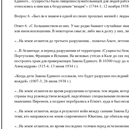
Единого... (сущность) была священнослужительницей для людей рабско
относились к ним как к бездушным “вещам”» (1744-1; 12 ноября 1938 г
Вопрос 6. «Был ли я знаком в одной из своих прошлых жизней с людь
Ответ 6. «С большинством из них. У нас редко бывают случайные зн
или ином воплошении. В некотором смысле, либо мы в долгу у них, л
«...На земле атлантов до третьего разрушения... помогал Альте, летоп
«...В Атлантиде, в период разрушения её территории. (Сущность) беж
Португалии, Франции и Испании. На меловых утёсах в Кале до сих п
построить храм для приверженцев Закона Единого. В 10300 году до н.
Александрия» (315-4; 13 июня 1934 г.).
«Когда дети Закона Единого осознали, что будет разрушен последний
вождей» (1007-3; 26 июня 1938 г.).
«...На земле атлантов во время разрушения островов, тем людям, кот
страны под руководством вождей, наделённых специальными полномо
нынешних Пиренеев, а позднее перебрались в Египет, куда и был неск
«...На земле атлантов, когда в результате войн между сынами Закона 
теми, кто направился на земли современного Юкатана, где обитала нар
«...На земле атлантов, во время последних толчков перед исчезновен