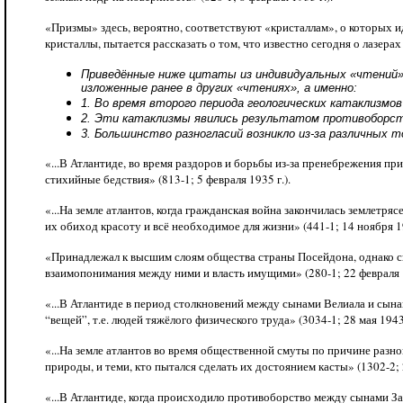
«Призмы» здесь, вероятно, соответствуют «кристаллам», о которых и
кристаллы, пытается рассказать о том, что известно сегодня о лазерах
Приведённые ниже цитаты из индивидуальных «чтений»,
изложенные ранее в других «чтениях», а именно:
1. Во время второго периода геологических катаклизм
2. Эти катаклизмы явились результатом противоборст
3. Большинство разногласий возникло из-за различных т
«...В Атлантиде, во время раздоров и борьбы из-за пренебрежения п
стихийные бедствия» (813-1; 5 февраля 1935 г.).
«...На земле атлантов, когда гражданская война закончилась землетря
их обиход красоту и всё необходимое для жизни» (441-1; 14 ноября 19
«Принадлежал к высшим слоям общества страны Посейдона, однако сн
взаимопонимания между ними и власть имущими» (280-1; 22 февраля 1
«...В Атлантиде в период столкновений между сынами Велиала и сына
“вещей”, т.е. людей тяжёлого физического труда» (3034-1; 28 мая 1943 
«...На земле атлантов во время общественной смуты по причине разн
природы, и теми, кто пытался сделать их достоянием касты» (1302-2; 2
«...В Атлантиде, когда происходило противоборство между сынами З