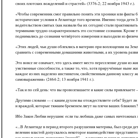
своих плотских вожделений и страстей» (3376-2; 22 ноября 1943 г.).
«Чтобы современник смог правильно понять эти хроники или факты б
исторические условия в Атлантиде того времени. Именно тогда дети 
водительством святых (как назвали бы их сегодня) стали практиков
терминами трудно охарактеризовать зто состояние сознания. Кроме 
поднимались до сознания четвёртого измерения и выходили из физичес
«Этих людей, чьи души облеклись в материю при воплощении на Зем
сравнить с современными домашними животными, а их уровень развит
Это вовсе не означает, что здесь имеет место переселение души из ж
умственные способности, а также то, что, хотя приручённые ныне жив
каждое из них наделено инстинктом, свойственным данному классу ж
самовыражения» (2464-2; 13 ноября 1941 г.).
«Так и по сей день: что вы провозглашаете и какие силы привлекает
Другими словами — с каким духом вы отождествляете себя? Будет ли
и враждой, которые тяжким бременем лягут на плечи ваших ближних?
Ибо Закон Любви нерушим: если ты любишь даже самых ничтожных из 
«...В Атлантиде в период второго разрушения материка, был среди де
велению властей допускалось некоторое взаимодействие представител
как использовать потомство “вещей” — в качестве вьючных животных 