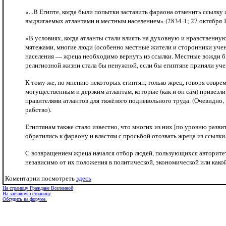
«...В Египте, когда были попытки заставить фараона отменить ссылку 
выдвигаемых атлантами и местным населением» (2834-1; 27 октября 19
«В условиях, когда атланты стали влиять на духовную и нравственну
мятежами, многие люди (особенно местные жители и сторонники учен
населения — жреца необходимо вернуть из ссылки. Местные вожди бы
религиозной жизни стала бы ненужной, если бы египтяне приняли уче
К тому же, по мнению некоторых египтян, только жрец, говоря совре
могущественным и дерзким атлантам, которые (как и он сам) привезл
правителями атлантов для тяжёлого подневольного труда. (Очевидно,
рабство).
Египтянам также стало известно, что многих из них [по уровню разви
обратились к фараону и властям с просьбой отозвать жреца из ссылки
С возвращением жреца начался отбор людей, пользующихся авторитет
независимо от их положения в политической, экономической или какой
Коментарии посмотреть
здесь
На страницу Граждане Вселенной
На заглавную страницу
Обсудить на форуме.