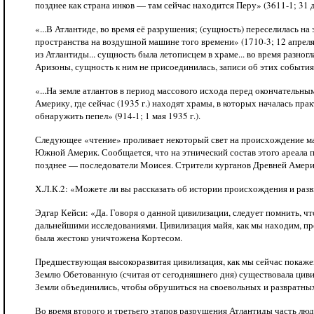
позднее как страна инков — там сейчас находится Перу» (3611-1; 31 д
«...В Атлантиде, во время её разрушения; (сущность) переселилась н
пространства на воздушной машине того времени» (1710-3; 12 апреля 
из Атлантиды... сущность была летописцем в храме... во время разно
Аризоны, сущность к ним не присоединилась, записи об этих событиях
«...На земле атлантов в период массового исхода перед окончательн
Америку, где сейчас (1935 г.) находят храмы, в которых началась пра
обнаружить пепел» (914-1; 1 мая 1935 г.).
Следующее «чтение» проливает некоторый свет на происхождение май
Южной Америк. Сообщается, что на этнический состав этого ареала п
позднее — последователи Моисея. Стрители курганов Древней Амери
Х.Л.К.2: «Можете ли вы рассказать об истории происхождения и раз
Эдгар Кейси: «Да. Говоря о данной цивилизации, следует помнить, чт
дальнейшими исследованиями. Цивилизация майя, как мы находим, пре
была жестоко уничтожена Кортесом.
Предшествующая высокоразвитая цивилизация, как мы сейчас покажем
Землю Обетованную (считая от сегодняшнего дня) существовала цивил
Земли объединились, чтобы обрушиться на своевольных и развратны
Во время второго и третьего этапов разрушения Атлантиды часть люд