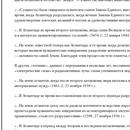
«...(Сущность) была священнослужителем сынов Закона Единого, выст
время, когда Атлантида разрушалась; когда вечные Законы Единого по
удовлетворение плотских желаний и погоня за удовольствиями материал
«...В Атлантиде во время второго катаклизма, когда сыны Велиала и 
и в интересах привилегированных сословий» (3654-1; 22 января 1944 г
«...На земле, известной теперь как Атлантида, в то время, когда дела
которые вызвали вулканические извержения, разделение континента на
— активности самой Земли. Благодаря этим процессам тело планеты, в
В других «чтениях», данных с перерывами в несколько лет, несомнен
«электрические силы» и радиоактивные лучи, снова упоминаются лю
«...На земле атлантов, когда после второго катаклизма люди пыталис
материальных нужд» (1861-2; 23 ноября 1939 г.).
«...В Атлантиде во время восстановления после второго периода разру
«...На земле атлантов сразу после раскола континента вследствие н
происходили вулканические извержения из-за повторяющихся злоупотр
применённые, стали его разрушителями» (1298; 27 ноября 1936 г.).
«...В Атлантиде в период между вторым и последним катаклизмами,