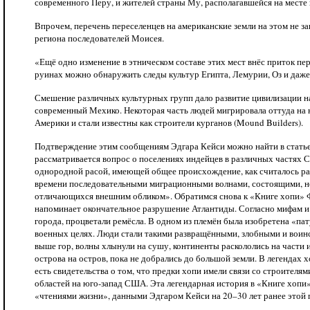
современного Перу, и жителей страны Му, располагавшейся на мес
Впрочем, перечень переселенцев на американские земли на этом не за
региона последователей Моисея.
«Ещё одно изменение в этническом составе этих мест внёс приток п
руинах можно обнаружить следы культур Египта, Лемурии, Оз и даже
Смешение различных культурных групп дало развитие цивилизации на
современный Мехико. Некоторая часть людей мигрировала оттуда на 
Америки и стали известны как строители курганов (Mound Builders).
Подтверждение этим сообщениям Эдгара Кейси можно найти в статье 
рассматривается вопрос о поселениях индейцев в различных частях С
однородной расой, имеющей общее происхождение, как считалось ране
времени последовательными миграционными волнами, состоящими, не
отличающихся внешним обликом». Обратимся снова к «Книге хопи» Фр
напоминает окончательное разрушение Атлантиды. Согласно мифам и 
города, процветали ремёсла. В одном из племён была изобретена «пат
военных целях. Люди стали такими развращёнными, злобными и воинс
выше гор, волны хлынули на сушу, континенты раскололись на части 
острова на остров, пока не добрались до большой земли. В легендах 
есть свидетельства о том, что предки хопи имели связи со строителя
областей на юго-запад США. Эта легендарная история в «Книге хопи»,
«чтениями жизни», данными Эдгаром Кейси на 20–30 лет ранее этой 