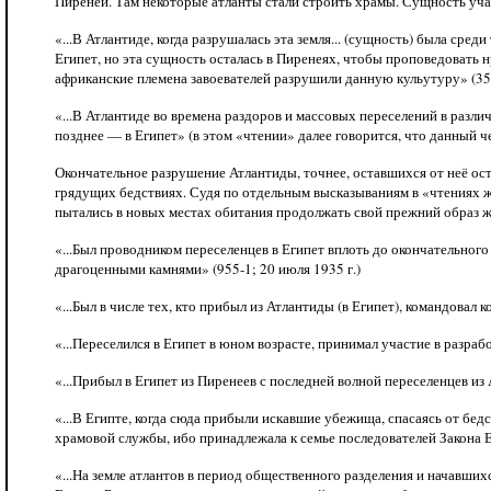
Пиренеи. Там некоторые атланты стали строить храмы. Сущность участ
«...В Атлантиде, когда разрушалась эта земля... (сущность) была сре
Египет, но эта сущность осталась в Пиренеях, чтобы проповедовать
африканские племена завоевателей разрушили данную кульутуру» (3541
«...В Атлантиде во времена раздоров и массовых переселений в разли
позднее — в Египет» (в этом «чтении» далее говорится, что данный че
Окончательное разрушение Атлантиды, точнее, оставшихся от неё ос
грядущих бедствиях. Судя по отдельным высказываниям в «чтениях ж
пытались в новых местах обитания продолжать свой прежний образ ж
«...Был проводником переселенцев в Египет вплоть до окончательног
драгоценными камнями» (955-1; 20 июля 1935 г.)
«...Был в числе тех, кто прибыл из Атлантиды (в Египет), командовал
«...Переселился в Египет в юном возрасте, принимал участие в разработ
«...Прибыл в Египет из Пиренеев с последней волной переселенцев из
«...В Египте, когда сюда прибыли искавшие убежища, спасаясь от бед
храмовой службы, ибо принадлежала к семье последователей Закона Ед
«...На земле атлантов в период общественного разделения и начавши