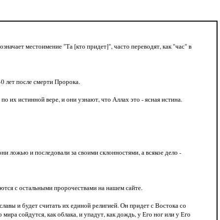
начает местоимение "Та [кто придет]", часто переводят, как "час" в
40 лет после смерти Пророка.
 по их истинной вере, и они узнают, что Аллах это - ясная истина.
они ложью и последовали за своими склонностями, а всякое дело -
каются с остальными пророчествами на нашем сайте.
славы и будет считать их единой религией. Он придет с Востока со
мира сойдутся, как облака, и упадут, как дождь, у Его ног или у Его