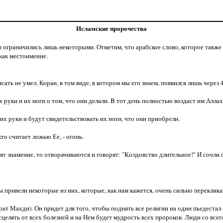
Исламские пророчества
ограничились лишь некоторыми. Отметим, что арабское слово, которое также оз
 как местоимение.
ть не умел. Коран, в том виде, в котором мы его знаем, появился лишь через 
х руки и их ноги о том, что они делали. B тот день полностью воздаст им Аллах
их руки и будут свидетельствовать их ноги, что они приобрели.
то считает ложью Ее, - огонь.
дят знамение, то отворачиваются и говорят: "Kолдовство длительное!" И сочли 
 привели некоторые из них, которые, как нам кажется, очень сильно перекли
т Махди). Он придет для того, чтобы поднять все религии на один пьедестал 
целять от всех болезней и на Нем будет мудрость всех пророков. Люди со всего 