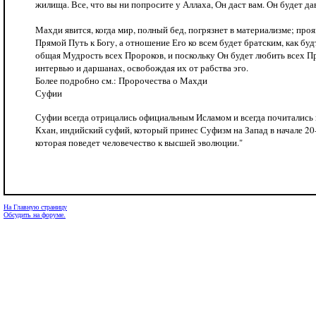
жилища. Все, что вы ни попросите у Аллаха, Он даст вам. Он будет дав
Махди явится, когда мир, полный бед, погрязнет в материализме; пр
Прямой Путь к Богу, а отношение Его ко всем будет братским, как бу
общая Мудрость всех Пророков, и поскольку Он будет любить всех Пр
интервью и даршанах, освобождая их от рабства эго.
Более подробно см.: Пророчества о Махди
Суфии
Суфии всегда отрицались официальным Исламом и всегда почитались в 
Кхан, индийский суфий, который принес Суфизм на Запад в начале 20-
которая поведет человечество к высшей эволюции."
На Главную страницу
Обсудить на форуме.