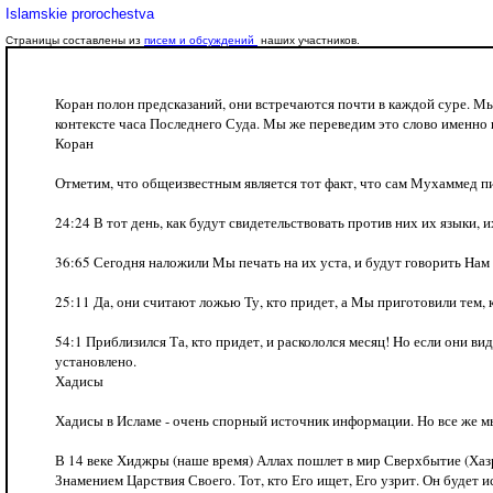
Islamskie prorochestva
Страницы составлены из
писем и обсуждений
наших участников.
Коран полон предсказаний, они встречаются почти в каждой суре. Мы 
контексте часа Последнего Суда. Мы же переведим это слово именно
Коран
Отметим, что общеизвестным является тот факт, что сам Мухаммед писа
24:24 В тот день, как будут свидетельствовать против них их языки, и
36:65 Сегодня наложили Mы печать на их уста, и будут говорить Hам 
25:11 Да, они считают ложью Ту, кто придет, а Mы приготовили тем, к
54:1 Приблизился Та, кто придет, и раскололся месяц! Hо если они ви
установлено.
Хадисы
Хадисы в Исламе - очень спорный источник информации. Но все же мы
В 14 веке Хиджры (наше время) Аллах пошлет в мир Сверхбытие (Хазра
Знамением Царствия Своего. Тот, кто Его ищет, Его узрит. Он будет ис