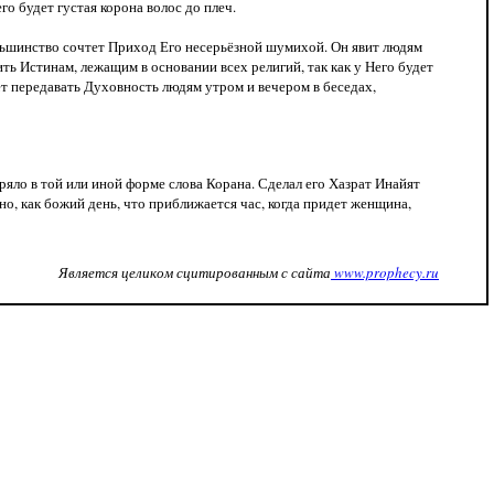
его будет густая корона волос до плеч.
ольшинство сочтет Приход Его несерьёзной шумихой. Он явит людям
ть Истинам, лежащим в основании всех религий, так как у Него будет
ет передавать Духовность людям утром и вечером в беседах,
ряло в той или иной форме слова Корана. Сделал его Хазрат Инайят
но, как божий день, что приближается час, когда придет женщина,
Я
вляется целиком сцитированным с сайта
www.prophecy.ru