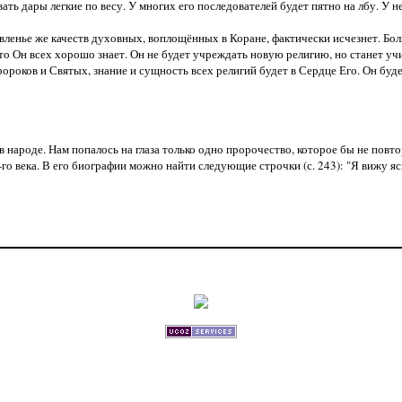
ать дары легкие по весу. У многих его последователей будет пятно на лбу. У н
оявленье же качеств духовных, воплощённых в Коране, фактически исчезнет. Б
дто Он всех хорошо знает. Он не будет учреждать новую религию, но станет учи
ороков и Святых, знание и сущность всех религий будет в Сердце Его. Он буд
народе. Нам попалось на глаза только одно пророчество, которое бы не повто
го века. В его биографии можно найти следующие строчки (с. 243): "Я вижу яс