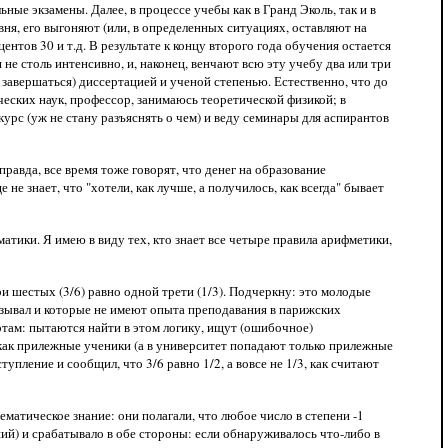
ые экзамены. Далее, в процессе учебы как в Гранд Эколь, так и в
ня, его выгоняют (или, в определенных ситуациях, оставляют на
нтов 30 и т.д. В результате к концу второго года обучения остается
 не столь интенсивно, и, наконец, венчают всю эту учебу два или три
 завершаться) диссертацией и ученой степенью. Естественно, что до
ческих наук, профессор, занимаюсь теоретической физикой; в
урс (уж не стану разъяснять о чем) и веду семинары для аспирантов
правда, все время тоже говорят, что денег на образование
 не знает, что "хотели, как лучше, а получилось, как всегда" бывает
тики. Я имею в виду тех, кто знает все четыре правила арифметики,
ри шестых (3/6) равно одной трети (1/3). Подчеркну: это молодые
казывал и которые не имеют опыта преподавания в парижских
ртам: пытаются найти в этом логику, ищут (ошибочное)
 как прилежные ученики (а в университет попадают только прилежные
упление и сообщил, что 3/6 равно 1/2, а вовсе не 1/3, как считают
атическое знание: они полагали, что любое число в степени -1
ий) и срабатывало в обе стороны: если обнаруживалось что-либо в