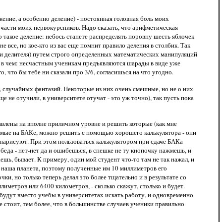
ение, а особенно деление) - постоянная головная боль моих
 части моих первокурсников. Надо сказать, что арифметическая
о такое деление: небось станете распределять поровну шесть яблочек
е все, но кое-кто из вас еще помнит правило деления в столбик. Так
о и делителя) путем строго определенных математических манипуляций
от в чем: несчастным ученикам предъявляются шарады в виде уже
 что бы тебе ни сказали про 3/6, согласишься на что угодно.
, случайных фантазий. Некоторые из них очень смешные, но не о них
ще не отучили, в университете отучат - это уж точно), так пусть пока
тавлены на вполне приличном уровне и решить которые (как мне
гаемые на БАКе, можно решить с помощью хорошего калькулятора - они
 нарисуют. При этом пользоваться калькулятором при сдаче БАКа
еда - нет-нет да и ошибешься, в спешке не ту кнопочку нажмешь, и
ешь, бывает. К примеру, один мой студент что-то там не так нажал, и
ра наша планета, поэтому полученные им 10 миллиметров его
чки, но только теперь делал это более тщательно и в результате со
иметров или 6400 километров, - сколько скажут, столько и будет.
 будут вместо учебы в университетах искать работу, и одновременно
 стоит, тем более, что в большинстве случаев ученики правильно