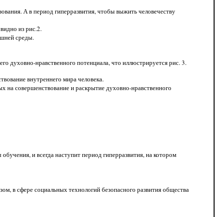
зования. А в период гиперразвития, чтобы выжить человечеству
видно из рис.2.
ешней среды.
оего духовно-нравственного потенциала, что иллюстрируется рис. 3.
твование внутреннего мира человека.
ых на совершенствование и раскрытие духовно-нравственного
ы обучения, и всегда наступит период гиперразвития, на котором
азом, в сфере социальных технологий безопасного развития общества