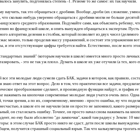
валось занулить, подгонялась степень -1. Резюме то же самое: их так научили.
у научить, так это обращаться с дробями. Вообще, дроби (их сложение, умнож
, что сколько-нибудь уверенно обращаться с дробями могли не больше десятой
ранцузского среднего образования. Подумайте сами, как объяснить ребенку, чт
лению во французской школе, я опять вынужден обращаться к экспертам. Пусть н
ьного алгоритма деления в столбик, который позволяет из двух чисел (делимог
т ужас можно, только проделав массу упражнений, и состоят эти упражнения в
 и эти отсутствующие цифры требуется найти. Естественно, после всего этого,
естандартных знаний" (которым научили в школе) имеется много просто личных
зировать, - это не так уж плохо. Думать в школе их уже отучили (а тех, кого е
й все эти молодые люди сумели сдать БАК, задачи в котором, как правило, сос
 знаю ответ на этот вопрос. Дело в том, что практически все задачи, предла
ическое преобразование сделают, и производную функции найдут, и график ее
ке нажимать на кнопочки современные молодые люди учатся очень лихо. Одна б
й, точки зрения, а по их, современному, мнению - просто ошибка, ну что подела
несчастью, в школе его не научили (или он просто не запомнил), какого разме
ьный, он стал искать ошибку. Точнее, он просто начал снова нажимать на кнопо
ент, но ему было абсолютно "до лампочки", какой там радиус у Земли: 10 милл
торы: в этом случае БАК просто никто не сдаст, дети после школы вынуждены
бщем, получится страшный социальный взрыв. Так что калькуляторы трогать не