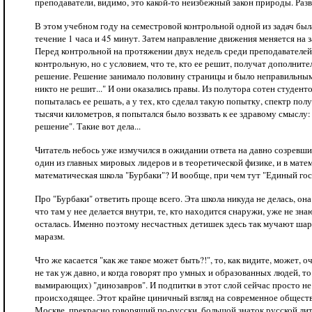
преподаватели, видимо, это какой-то неизбежный закон природы. Разв
В этом учебном году на семестровой контрольной одной из задач была
течение 1 часа и 45 минут. Затем направление движения меняется на з
Перед контрольной на протяжении двух недель среди преподавателей 
контрольную, но с условием, что те, кто ее решит, получат дополнит
решение. Решение занимало половину страницы и было неправильным. 
никто не решит..." И они оказались правы. Из полутора сотен студен
попыталась ее решать, а у тех, кто сделал такую попытку, спектр по
тысячи километров, я попытался было воззвать к ее здравому смыслу: 
решение". Такие вот дела...
Читатель небось уже измучился в ожидании ответа на давно созревши
один из главных мировых лидеров и в теоретической физике, и в мате
математическая школа "Бурбаки"? И вообще, при чем тут "Единый го
Про "Бурбаки" ответить проще всего. Эта школа никуда не делась, он
что там у нее делается внутри, те, кто находится снаружи, уже не з
осталась. Именно поэтому несчастных детишек здесь так мучают шарад
маразм.
Что же касается "как же такое может быть?!", то, как видите, может,
не так уж давно, и когда говорят про умных и образованных людей, т
вымирающих) "динозавров". И подпитки в этот слой сейчас просто не 
происходящее. Этот крайне циничный взгляд на современное обществ
Москве, прекрасно говорящий по-русски, большой знаток русской лите