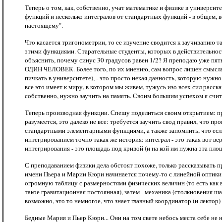
Теперь о том, как, собственно, учат математике и физике в университ
функций и несколько интегралов от стандартных функций - в общем, вс
настоящему".
Что касается тригонометрии, то ее изучение сводится к заучиванию т
этими функциями. Старательные студенты, которых в действительности
объяснить, почему синус 30 градусов равен 1/2? Я преподаю уже пять 
ОДИН ЧЕЛОВЕК. Более того, по их мнению, сам вопрос лишен смысла: т
пичкать в университете), - это просто некая данность, которую нужн
все это имеет к миру, в котором мы живем, тужусь изо всех сил расск
собственно, нужно заучить на память. Своим большим успехом я счита
Теперь производная функции. Спешу поделиться своим открытием: про
разумеется, это далеко не все: требуется заучить свод правил, что п
стандартными элементарными функциями, а также запомнить, что если 
интегрированием точно такая же история: интеграл - это такая вот в
интегрирования - это площадь под кривой (и на кой им нужна эта площ
С преподаванием физики дела обстоят похоже, только рассказывать пр
имени Пьера и Марии Кюри начинается почему-то с линейной оптики (
огромную таблицу с размерностями физических величин (то есть как в
такое гравитационная постоянная), затем - механика (столкновения ша
возможно, это то немногое, что знает главный координатор (и лектор) 
Бедные Мария и Пьер Кюри... Они на том свете небось места себе не 