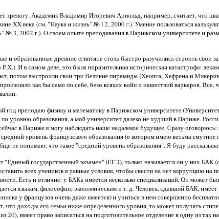
ет тревогу. Академик Владимир Игоревич Арнольд, например, считает, что шк
не XX века (см. "Наука и жизнь" № 12, 2000 г.). Умение пользоваться калькул
ь" № 3, 2002 г.). О своем опыте преподавания в Парижском университете и раз
дрые и образованные древние египтяне столь быстро разучились строить свои
 Р.Х.). И в самом деле, это была поразительная историческая катастрофа: век
опыт, потом выстроили свои три Великие пирамиды (Хеопса, Хефрена и Микерина
произошло как бы само по себе, безо всяких войн и нашествий варваров. Все, 
валин.
ятый год преподаю физику и математику в Парижском университете (Университе
е по уровню образования, а мой университет далеко не худший в Париже. Россия 
сейчас в Париже я могу наблюдать наше недалекое будущее. Сразу оговорюсь: 
ь средний уровень французского образования (о котором имею весьма смутное
обще не понимаю, что такое "средний уровень образования". Я буду рассказывать
 "Единый государственный экзамен" (ЕГЭ), только называется он у них БАК (от
ставить всех учеников в равные условия, чтобы свести на нет коррупцию на 
дливости. Есть и отличие: у БАКа имеется несколько специализаций. Он может 
ается языкам, философии; экономическим и т. д. Человек, сдавший БАК, имеет
рописка у французов очень даже имеется) и учиться в нем совершенно бесплатно
ет, что доходы его семьи ниже определенного уровня, то может получать стип
з 20), имеет право записаться на подготовительное отделение в одну из так н