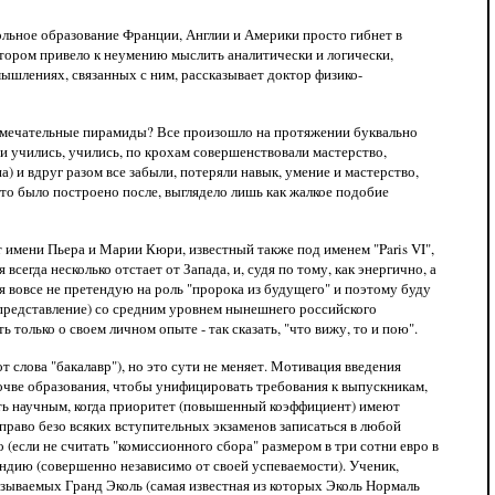
ольное образование Франции, Англии и Америки просто гибнет в
ятором привело к неумению мыслить аналитически и логически,
мышлениях, связанных с ним, рассказывает доктор физико-
 замечательные пирамиды? Все произошло на протяжении буквально
ами учились, учились, по крохам совершенствовали мастерство,
) и вдруг разом все забыли, потеряли навык, умение и мастерство,
что было построено после, выглядело лишь как жалкое подобие
т имени Пьера и Марии Кюри, известный также под именем "Paris VI",
всегда несколько отстает от Запада, и, судя по тому, как энергично, а
я вовсе не претендую на роль "пророка из будущего" и поэтому буду
 представление) со средним уровнем нынешнего российского
 только о своем личном опыте - так сказать, "что вижу, то и пою".
 слова "бакалавр"), но это сути не меняет. Мотивация введения
почве образования, чтобы унифицировать требования к выпускникам,
быть научным, когда приоритет (повышенный коэффициент) имеют
 право безо всяких вступительных экзаменов записаться в любой
 (если не считать "комиссионного сбора" размером в три сотни евро в
ендию (совершенно независимо от своей успеваемости). Ученик,
азываемых Гранд Эколь (самая известная из которых Эколь Нормаль