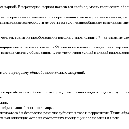
 элитарной. В переходный период появляется необходимость творческого обра
ается практически неизменной на протяжении всей истории человечества, что 
 адаптационные возможности не соответствуют лавинообразным изменениям вн
 человек тратит на преобразование внешнего мира и лишь 5% - на развитие св
порции учебного плана, где лишь 5% учебного времени отведено на совершенс
изменив систему образования, путем увеличения усилий и знаний направленн
ив его в программу общеобразовательных заведений.
т и при обучении ребенка. Есть период накопления - когда не видны результат
я.
ении.
й образования безопасного мира.
антировала бы безопасное развитие субъекта в фазе гиперразвития. Таким обр
тельная концепция которых соответствует концепции образования Юнеско.