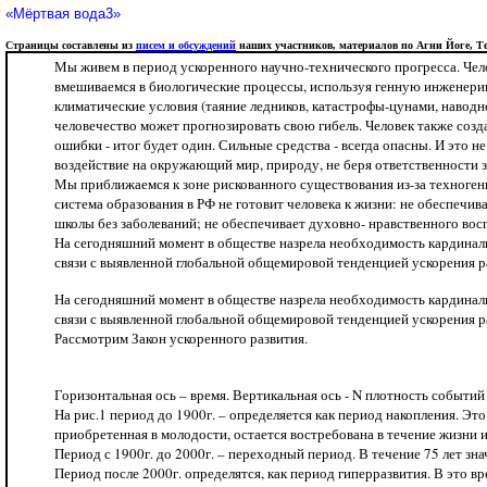
«Мёртвая вода3»
Страницы составлены из
писем и обсуждений
наших участников, материалов по Агни Йоге, Тео
Мы живем в период ускоренного научно-технического прогресса. Чел
вмешиваемся в биологические процессы, используя генную инженерию.
климатические условия (таяние ледников, катастрофы-цунами, навод
человечество может прогнозировать свою гибель. Человек также соз
ошибки - итог будет один. Сильные средства - всегда опасны. И это 
воздействие на окружающий мир, природу, не беря ответственности за
Мы приближаемся к зоне рискованного существования из-за техногенн
система образования в РФ не готовит человека к жизни: не обеспечи
школы без заболеваний; не обеспечивает духовно- нравственного вос
На сегодняшний момент в обществе назрела необходимость кардиналь
связи с выявленной глобальной общемировой тенденцией ускорения р
На сегодняшний момент в обществе назрела необходимость кардиналь
связи с выявленной глобальной общемировой тенденцией ускорения р
Рассмотрим Закон ускоренного развития.
Горизонтальная ось – время. Вертикальная ось - N плотность событи
На рис.1 период до 1900г. – определяется как период накопления. Эт
приобретенная в молодости, остается востребована в течение жизни 
Период с 1900г. до 2000г. – переходный период. В течение 75 лет з
Период после 2000г. определятся, как период гиперразвития. В это 