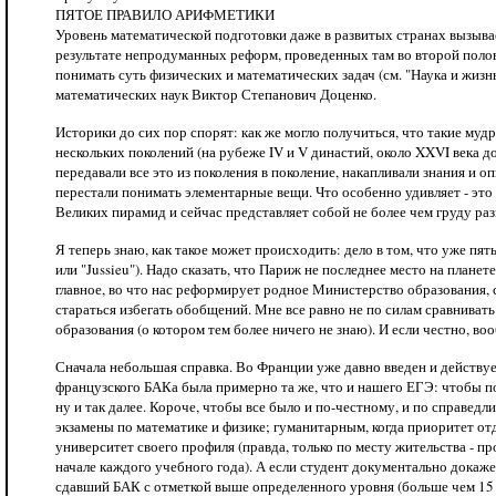
ПЯТОЕ ПРАВИЛО АРИФМЕТИКИ
Уровень математической подготовки даже в развитых странах вызыва
результате непродуманных реформ, проведенных там во второй полови
понимать суть физических и математических задач (см. "Наука и жизн
математических наук Виктор Степанович Доценко.
Историки до сих пор спорят: как же могло получиться, что такие му
нескольких поколений (на рубеже IV и V династий, около XXVI века до
передавали все это из поколения в поколение, накапливали знания и 
перестали понимать элементарные вещи. Что особенно удивляет - это 
Великих пирамид и сейчас представляет собой не более чем груду раз
Я теперь знаю, как такое может происходить: дело в том, что уже п
или "Jussieu"). Надо сказать, что Париж не последнее место на планет
главное, во что нас реформирует родное Министерство образования, 
стараться избегать обобщений. Мне все равно не по силам сравниват
образования (о котором тем более ничего не знаю). И если честно, во
Сначала небольшая справка. Во Франции уже давно введен и действует
французского БАКа была примерно та же, что и нашего ЕГЭ: чтобы по
ну и так далее. Короче, чтобы все было и по-честному, и по справе
экзамены по математике и физике; гуманитарным, когда приоритет отд
университет своего профиля (правда, только по месту жительства - п
начале каждого учебного года). А если студент документально докаж
сдавший БАК с отметкой выше определенного уровня (больше чем 15 и