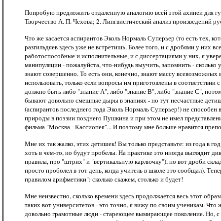
Попробую предложить отдаленную аналогию всей этой ахинеи для гума
Творчество А. П. Чехова; 2. Лингвистический анализ произведений русс
Что же касается аспирантов Эколь Нормаль Суперьер (то есть тех, ко
разгильдяев здесь уже не встретишь. Более того, и с дробями у них вс
работоспособные и исполнительные, и с диссертациями у них, я увер
манипуляции - пожалуйста, что-нибудь выучить, запомнить - сколько у
знают совершенно. То есть они, конечно, знают массу всевозможных 
использовать, только если вопросы им приготовлены в соответствии с
должно быть либо "знание А", либо "знание В", либо "знание С", потом
бывают довольно смешные дыры в знаниях - но тут несчастные детиш
(аспирантов последнего года Эколь Нормаль Суперьер!) не способен вз
природы в поэзии позднего Пушкина и при этом не имел представления
фильма "Москва - Кассиопея"... И поэтому мне больше нравится препо
Мне их так жалко, этих детишек! Вы только представьте: из года в го
хоть в чем-то, но будут пробелы. На практике это иногда выглядит ди
правила, про "штрих" и "вертикальную карлючку"), но вот дроби скла
просто проболел в тот день, когда учитель в школе это сообщал). Тепе
правилом арифметики": сколько скажем, столько и будет!
Мне неизвестно, сколько времени здесь продолжается весь этот образ
таких вот университетов - это точно, я вижу по своим ученикам. Что 
довольно грамотные люди - стареющее вымирающее поколение. Но, с др