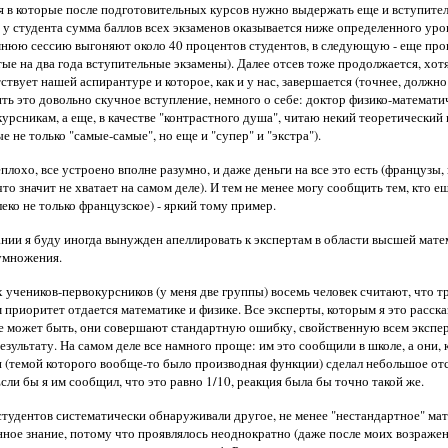
я в которые после подготовительных курсов нужно выдержать еще и вступительн
 у студента сумма баллов всех экзаменов оказывается ниже определенного уров
мнюю сессию выгоняют около 40 процентов студентов, в следующую - еще проце
утые на два года вступительные экзамены). Далее отсев тоже продолжается, хотя
твует нашей аспирантуре и которое, как и у нас, завершается (точнее, должно
ть это довольно скучное вступление, немного о себе: доктор физико-математи
рсникам, а еще, в качестве "контрастного душа", читаю некий теоретический к
е не только "самые-самые", но еще и "супер" и "экстра").
плохо, все устроено вполне разумно, и даже деньги на все это есть (французы, 
то значит не хватает на самом деле). И тем не менее могу сообщить тем, кто еще
леко не только французское) - яркий тому пример.
нии я буду иногда вынужден апеллировать к экспертам в области высшей матема
 умножения.
х учеников-первокурсников (у меня две группы) восемь человек считают, что т
ом приоритет отдается математике и физике. Все эксперты, которым я это расс
акое может быть, они совершают стандартную ошибку, свойственную всем экспе
зультату. На самом деле все намного проще: им это сообщили в школе, а они,
и (темой которого вообще-то было производная функции) сделал небольшое отст
сли бы я им сообщил, что это равно 1/10, реакция была бы точно такой же.
удентов систематически обнаруживали другое, не менее "нестандартное" матем
нное знание, потому что проявлялось неоднократно (даже после моих возражен