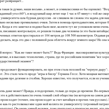
рат развращает...
 такая (я думаю, наши восьми-, а может, и семиклассники ее бы оценили): "В
аданный угол (60°), и воздушный шар летит еще 1 час и 45 минут с той же ско
университета шла бурная дискуссия - не слишком ли сложна эта задача для на
ельно несколько премиальных очков. Затем в помощь преподавателям, которые б
Когда я это заметил и поднял было визг, коллеги тут же успокоили меня очен
тов, писавших контрольную, ее решили только два человека (и это были китайц
лученных ответов простирался от 104 метров до 108 500 километров. Отдавая р
дескать, ведь это два с половиной раза облететь вокруг земного шара! Но она 
й вопрос: "Как же такое может быть?!" Ведь Франция - высокоразвитая культ
матике, и в высоких технологиях, страна, где по российским понятиям "все хо
сударственный экзамен"?
а продолжает функционировать, но при этом стала похожей на "черную дыру": л
нают. Это стало чем-то вроде "игры в бисер" Германа Гессе. Хотя мощная мате
ами про деление в столбик. Хорошо известно, что получается, если из учения
 очень даже может! Правда, я подозреваю, только до поры до времени. Во-первых
о это в действительности очень тонкий слой общества (на котором на самом де
происходит (точнее, она происходит за счет китайцев и прочих там русских).
о как-то растолковал мне один мой коллега по университету (огромный патри
ратуры). Он очень умный человек, тоже преподает и прекрасно видит, что про