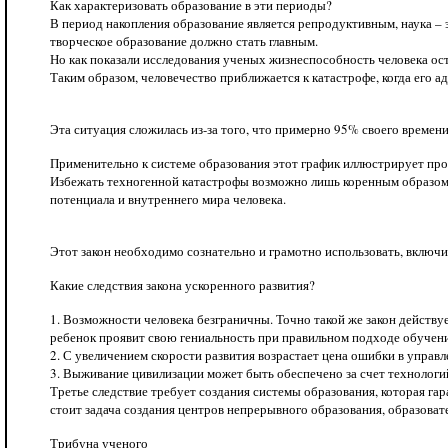
Как характеризовать образование в эти периоды?
В период накопления образование является репродуктивным, наука –
творческое образование должно стать главным.
Но как показали исследования ученых жизнеспособность человека ост
Таким образом, человечество приближается к катастрофе, когда его
Эта ситуация сложилась из-за того, что примерно 95% своего времени
Применительно к системе образования этот график иллюстрирует про
Избежать техногенной катастрофы возможно лишь коренным образом 
потенциала и внутреннего мира человека.
Этот закон необходимо сознательно и грамотно использовать, включ
Какие следствия закона ускоренного развития?
1. Возможности человека безграничны. Точно такой же закон действуе
ребенок проявит свою гениальность при правильном подходе обучени
2. С увеличением скорости развития возрастает цена ошибки в управл
3. Выживание цивилизации может быть обеспечено за счет технологи
Третье следствие требует создания системы образования, которая гар
стоит задача создания центров непрерывного образования, образова
Трибуна ученого