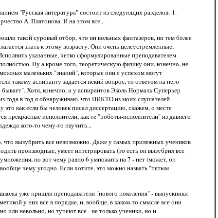
анием "Русская литература" состоит из следующих разделов: 1.
чество А. Платонова. И на этом все...
рошли такой суровый отбор, что ни вольных фантазеров, ни тем более
полагается знать к этому возрасту. Они очень целеустремленные,
. Исполнить указанные, четко сформулированные преподавателем
 полностью. Ну а кроме того, теоретическую физику они, конечно, не
озможных маленьких "знаний", которые они с успехом могут
сли такому аспиранту задается некий вопрос, то ответом на него
не бывает". Хотя, конечно, и у аспирантов Эколь Нормаль Суперьер
из года в год я обнаруживаю, что НИКТО из моих слушателей
у это как если бы человек писал диссертацию, скажем, о месте
тся прекрасные исполнители, как те "роботы-исполнители" из давнего
дежда кого-то чему-то научить...
ятно, что вызубрить все невозможно. Даже у самых прилежных учеников
аходить производные, умеет интегрировать (то есть он вызубрил все
умножения, но вот чему равно 6 умножить на 7 - нет (может, он
 а вообще чему угодно. Если хотите, это можно назвать "пятым
 в школы уже пришли преподаватели "нового поколения" - выпускники
етикой у них все в порядке, и, вообще, в каком-то смысле все они
 или невольно, но тупеют все - не только ученики, но и