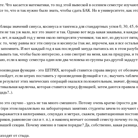
ете. Что касается математики, то под этой вывеской в осеннем семестре изучаю
е то, что и так нужно было знать, чтобы сдать БАК. Но в университете, как это
аблицы значений синуса, косинуса и тангенса для стандартных углов 0, 30, 45,
 не так уж мало, все это знают и так. Однако вот ведь какая закавыка, я кажд
лет, и каждый год у меня около пятидесяти учеников; так вот, из двухсот пяти
о, чему равны все эти синусы и косинусы (так же, впрочем, как и все осталь
о запомнить. И вот каждый год я как последний зануда пытаюсь их в этом разуб
азывать так, чтобы было интересно, а они смотрят на меня, как на придурка, и 
ю, если к концу семестра один или два человека из группы раз-другой зададут 
изводная функции - это ШТРИХ, который ставится справа вверху от обозначени
роизойдет, если штрих поставить у произведения функций и т.п.; выучить табл
результат этих магических операций оказался положительным, значит, функция
ертикальная карлючка, которая ставится перед функцией, затем даются правила
адь?..).
о это скучно - здесь не так много смешного. Потому очень кратко (просто для
при этом параллельно на лабораторных занятиях студенты зачем-то изучают ос
ыражается в килограммах, секундах и метрах, скажем, гравитационная постоянн
риков, равновесие сил и т. п.), и наконец венчает осенний семестр почему-то
нашей секции. Почему именно в таком порядке? Да, собственно, какая разница, 
находят от стыда.