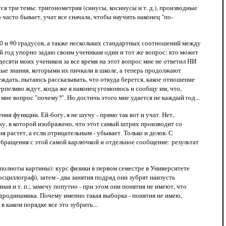
тся три темы: тригонометрия (синусы, косинусы и т. д.), производные
 часто бывает, учат все сначала, чтобы научить наконец "по-
 60 и 90 градусов, а также нескольких стандартных соотношений между
ый год упорно задаю своим ученикам один и тот же вопрос: кто может
десяти моих учеников за все время на этот вопрос мне не ответил НИ
ные знания, которыми их пичкали в школе, а теперь продолжают
еждать, пытаюсь рассказывать, что откуда берется, какое отношение
терпеливо ждут, когда же я наконец угомонюсь и сообщу им, что,
мне вопрос "почему?". Но достичь этого мне удается не каждый год...
я функции. Ей-богу, я не шучу - прямо так вот и учат. Нет,
ичку, в которой изображено, что этот самый штрих производит со
 растет, а если отрицательным - убывает. Только и делов. С
 обращения с этой самой карлючкой и отдельное сообщение: результат
 полноты картины): курс физики в первом семестре в Университете
циллограф), затем - два занятия подряд они зубрят наизусть
ая и т. п.; замечу попутно - при этом они понятия не имеют, что
 гидродинамика. Почему именно такая выборка - понятия не имею,
в каком порядке все это зубрить...