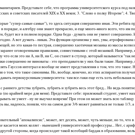
нитариев. Представьте себе, что программа университетского курса под назв
ких и советских писателей XIX и XX веков; 3. "Слово о полку Игореве"; 4. Твор
торые "супер-самые-самые"), то здесь ситуация совершенно иная. Эти ребята п
е в порядке, и алгебру они знают прекрасно, и еще много-много всего, что им 
ен, будет все в полном порядке. Одна беда - думать они не умеют совершенно
годно. А вот думать - никак. Эта функция организма у них, увы, атрофирована
вещей, но это какая-то пестрая, совершенно хаотичная мозаика из массы всев
 заранее оговоренными правилами, совместимыми с этой мозаикой. Например, е
у что если это ни А, ни В, ни С, он станет в ступор, который называется "так 
ки совершенно не виноваты - это преподаватели у них были такие. Например, 
ять Гауссов интеграл и вообще не имеет представления о том, что это такое. Н
 о том, что такое синонимы. Но, вообще, конечно, из этих аспирантов получа
давать первокурсникам университета: там все-таки еще есть хоть небольшая на
д с раннего детства зубрить, зубрить и зубрить весь этот бред... Но ведь пон
ко (по крайней мере для меня). Представьте себе: прилежный студент, умеет н
дывать не умеет - ну не выучил вовремя! При этом он может знать всю таблицу 
рь вы, надеюсь, поняли, что на самом деле 3/6 может равняться не только 1/3,
овательный "апокалипсис", может, лет десять, может, чуть меньше, но то, что
же касается моих коллег - нынешней университетской профессуры... Нет, с арифм
угой стороны, когда происходит такой всеобщий бардак в образовании, вольно