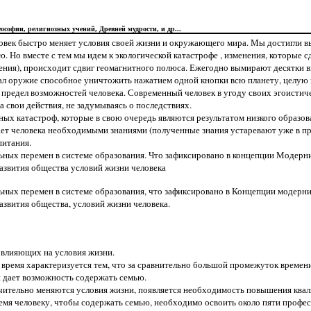
софии, религиозных учений, Древней мудрости, и др...
овек быстро меняет условия своей жизни и окружающего мира. Мы достигли в
 Но вместе с тем мы идем к экологической катастрофе , изменения, которые с
нения), происходит сдвиг геомагнитного полюса. Ежегодно вымирают десятки 
дал оружие способное уничтожить нажатием одной кнопки всю планету, целую
не предел возможностей человека. Современный человек в угоду своих эгоистич
 свои действия, не задумываясь о последствиях.
ых катастроф, которые в свою очередь являются результатом низкого образов
вает человека необходимыми знаниями (полученные знания устаревают уже в пр
питания.
ных перемен в системе образования. Что зафиксировано в концепции Модерни
азвития общества условий жизни человека
ных перемен в системе образования, что зафиксировано в Концепции модерни
азвития общества, условий жизни человека.
й влияющих на условия жизни.
о время характеризуется тем, что за сравнительно большой промежуток времени
и дает возможность содержать семью.
начительно меняются условия жизни, появляется необходимость повышения ква
время человеку, чтобы содержать семью, необходимо освоить около пяти профес