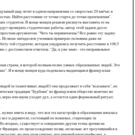
оздушный шар летит в одном направлении со скоростью 20 км/час в
ростью. Найти расстояние от точки старта до точки приземления".
ших студентов. В конце концов решили рискнуть выставить ее на
удут проверять студенческие работы, автор этой задачи дал ее
ь простым аргументом: "Чего ты нервничаешь? Все равно эту задачу
ы). Из моих пятидесяти учеников примерно половина даже не
аботу той студентке, которая умудрилась получить расстояние в 108,5
мне с достоинством ответила: "Да, я уже знаю - это неправильное
урная страна, в которой полным-полно умных образованных людей. Это
рошо". И в конце концов куда подевалась выдающаяся французская
юдей (и талантливых людей!) она продолжает в себя "всасывать", но
матическая традиция "Бурбаки" во французском обществе конечно же
, веры или науки уходит дух, а остается один формальный ритуал:
, нужно иметь в виду, что вся эта катастрофа в образовании началась
ле все и держится), состоящий из пожилых, стареющих (и
 Во-вторых, существует и совершенно другая точка зрения на
от Франции, по происхождению поляк, несколько лет проучившийся в
исходит, но при этом считает, что никакой катастрофы нет, а