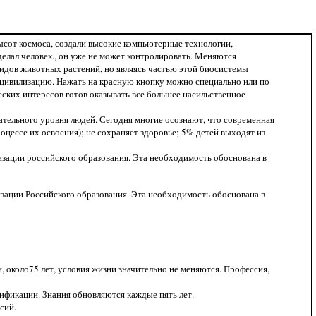
ысот космоса, создали высокие компьютерные технологии,
делал человек., он уже не может контролировать. Меняются
видов животных растений, но являясь частью этой биосистемы
 цивилизацию. Нажать на красную кнопку можно специально или по
еских интересов готов оказывать все большее насильственное
ательного уровня людей. Сегодня многие осознают, что современная
оцессе их освоения); не сохраняет здоровье; 5% детей выходят из
зации российского образования. Эта необходимость обоснована в
зации Российского образования. Эта необходимость обоснована в
, около75 лет, условия жизни значительно не меняются. Профессия,
лификации. Знания обновляются каждые пять лет.
сий.