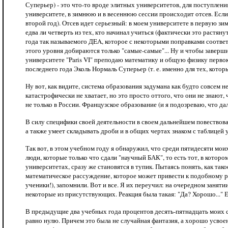
Суперьер) - это что-то вроде элитных университетов, для поступлени
университете, в зимнюю и в весеннюю сессии происходит отсев. Если
второй год). Отсев идет серьезный: в моем университете в первую зи
едва ли четверть из тех, кто начинал учиться (фактически это растян
года так называемого ДEA, которое с некоторыми поправками соответс
этого уровня добираются только "самые-самые"... Ну и чтобы заверши
университете "Paris VI" преподаю математику и общую физику первоку
последнего года Эколь Нормаль Суперьер (т. е. именно для тех, которы
Ну вот, как видите, система образования задумана как будто совсем не
катастрофически не хватает, но это просто оттого, что они не знают, ч
не только в России. Французское образование (и я подозреваю, что да
В силу специфики своей деятельности в своем дальнейшем повествова
а также умеет складывать дроби и в общих чертах знаком с таблицей
Так вот, в этом учебном году я обнаружил, что среди пятидесяти мои
люди, которые только что сдали "научный БАК", то есть тот, в котор
университетах, сразу же становятся в тупик. Пытаясь понять, как т
математическое рассуждение, которое может привести к подобному ре
ученики!), запомнили. Вот и все. Я их переучил: на очередном заняти
некоторые из присутствующих. Реакция была такая: "Да? Хорошо..." Е
В предыдущие два учебных года процентов десять-пятнадцать моих ст
равно нулю. Причем это была не случайная фантазия, а хорошо усвое