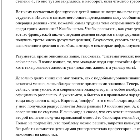
степени -1, то оно тут же занулялосъ, и наоборот, если что-либо требо
Вот чему несчастных французских детей никак не могут по-настоящем
студентов. Из своего пятилетнего опыта преподавания могу сообщить
операция деления - это, пожалуй, самая трудная тема современного ф
среди троих мальчиков? Как бы не так. Чтобы рассказать, как учат де
вот, во французской школе операция деления вводится в виде формал
получить третье число (результат деления). Разумеется, усвоить это
выполненного деления в столбик, в котором некоторые цифры опущены,
Разумеется, кроме описанных выше, так сказать, "систематических н
сейчас речь. В конце концов, то, что молодые люди еще способны фанта
хоть так проявляют живость ума (пока они, живость и ум, еще есть).
Довольно долго я никак не мог понять, как с подобным уровнем знани
казалось) можно, лишь обладая вполне приличными знаниями. Теперь я
сейчас очень умные, эти современные калькуляторы: и любое алгебра
официально разрешено. А уж что-что, а быстро и в правильном поряд
тогда получается конфуз. Впрочем, "конфуз" - это с моей, старомодно
у него получился радиус планеты Земля равным 10 миллиметрам. А, к 
совершенно не смутили. И лишь когда я сказал, что его ответ неправил
второй попытки получил правильный ответ. Это был старательный студ
Только не подумайте, что проблему можно решить, запретив калькуля
без работы останется целая армия университетских профессоров - в о
нажимают на кнопочки.