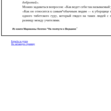
добротой».
Можно задаваться вопросом: «Как ведет себя так называемый 
«Как он относится к самым^обычным людям — к уборщице в 
одного тибетского гуру, который глядел на таких людей 
разницу между учителями.
"
Из книги Марианны Кэп
лэн
"Н
а полпути к Вершине
Борьба за души
На заглавную страницу