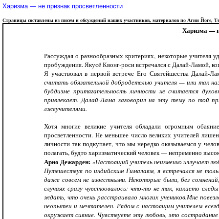
Харизма — не признак просветленности
Страницы составлены из писем и обсуждений наших участников, материалов по Агни Йоге, Тео
Харизма — н
Рассуждая о разнообразных критериях, некоторые учителя у
пробуждения. Якусё Квонг-роси встречался с Далай-Ламой, ко
Я участвовал в первой встрече Его Святейшества Далай-Ла
считать обязательной добродетелью учителя — или так наз
буддизме притягательность личности не считается духов
привлекает. Далай-Лама заговорил на эту тему по той при
лжеучителями.
Хотя многие великие учителя обладали огромным обаянием
просветленности. Не меньшее число великих учителей лишено
личности так подкупает, что мы нередко оказываемся у челове
полагать, будто харизматический человек — непременно высок
Арно Дежарден:
«Настоящий учитель неизменно излучает лю
Путешествуя по индийским Гималаям, я встречался не толь
даже совсем не известными. Некоторые были, без сомнений
случаях сразу чувствовалось: что-то не так, какието след
ждать, что очень расстраивало многих учеников.Мне повез
неопытен и мечтателен. Рядом с настоящим учителем всегд
окружает сияние. Чувствуете эту любовь, это сострадание