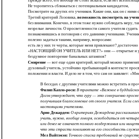
Прежде всего, его вообще не стоит искать, если нет всепогло
Не торопитесь сближаться с потенциальным кандидатом,
Посмотрите на других его учеников. Какие они, как он с ними
возможность посмотреть на учен
Третий критерий Лозовика,
без внимания. Конечно, в этом тоже нужно соблюдать меру, та
незрелые личности. О просветленности самого учителя судить 
познакомившись и поговорив с его давними учениками. Ученико
полезно задаться такими, например, вопросами:
есть ли у них те черты, которые меня привлекают? достаточ­но
«НАСТОЯЩИЙ ОН УЧИТЕЛЬ ИЛИ НЕТ?» они — открытые и урав
бездумное повторение ба­нальных штампов?
Смирение
— вот еще один критерий, который можно применять
духовный учитель, устойчиво пребывающий в контексте просве
положении и власти. И дело не в том, что сам он заявляет: «Мне
В беседах с другими учителями можно встретить и про
Филип Капло-роси:
В трактате «Важное в буддийской 
Догэн утверждает, что гуру — это совершенно просве
получившая благословение от своего учителя. Если сл
настоящими учителями.
Арно Дежарден:
О критериях Дежардена рассказывает
учить, нужно, вообще говоря, освободиться от четырех
или денег не означает полного воздержания или нищеты
что эти страсти повлияют на его способность служи
Мел Вайтзмэн:
Точного списка требований не существ