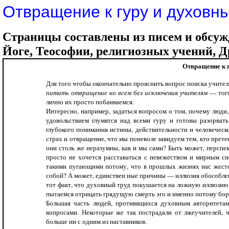
Отвращение к гуру и духовн
Страницы составлены из писем и обсуж
Йоге, Теософии, религиозных учений, Др
Отвращение к 
Для того чтобы окончательно прояснить вопрос поиска учител
питать отвращение ко всем без исключения учителям
— того
лично их просто побаиваемся.
Интересно, например, задаться вопросом о том, почему люди
удовольствием глумятся над всеми гуру и готовы разорват
глубокого понимания истины, действительности и человеческо
страх и отвра­щение, что мы поневоле завидуем тем, кто прет
они столь же неразумны, как и мы сами? Быть может, перспек
просто не хочется расставаться с невежеством и мирным с
такими пугающими потому, что в прошлых жизнях нас жесток
собой? А может, единствен ные причины — иллюзия обосо
тот факт, что духовный труд покушается на ложную иллюзию 
пытаемся отрицать грядущую смерть эго и именно потому боре
Большая часть людей, противящихся духовным автори­тетам
вопросами. Некоторые же так пострадали от лжеучителей, ч
больше ни с одним из наставников.