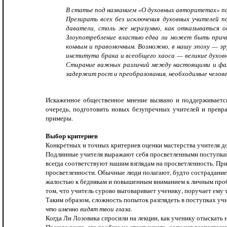
В статье под названием «О духовных авторитетах» п
Презирать всех без исключения духовных учителей п
даватели, столь же неразумно, как отказываться о
Злоупотребление властью едва ли может быть причи
конным и правомочным. Возможно, в нашу эпоху — эр
института брака и всеобщего хаоса — великие духов
Стирание важных различий между настоящими и фал
задержит рост и преобразования, необходимые челове
Искаженное общественное мнение вызвано и поддерживается
очередь, подготовить новых безупреч­ных учителей и превр
примеры.
Выбор критериев
Конкретных и точных критериев оценки мастерства учи­теля до
Подлинные учителя выражают себя просветленными поступками
всегда соответствуют нашим взглядам на просветленность. Пр
просветленности. Обычные люди полагают, будто сострадание
жалостью к беднякам и повышенным вниманием к личным пробл
том, что учитель сурово выговаривает ученику, поручает ему
Таким образом, сложность попыток разглядеть в поступках уч
что именно видят твои глаза.
Когда Ли Лозовика спросили на лекции, как ученику отыскать 