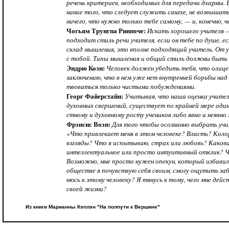
речень критериев, необходимых для передачи дхармы. В
нание того, что следует служить сангхе, не возвышать
ничего, что нужно только тебе самому, — и, конечно, ч
Чогьям Трунгпа Ринпоче:
Искать хорошего учителя —
подходит стиль речи учителя, если он тебе по душе, е
склад мышления, это вполне подходящий учитель. От у
с тобой. Типы мышления и общий стиль должны быть
Эндрю Коэн:
Человек должен убедить тебя, что олице
заключению, что в нем уже нет внутренней борьбы над
твоваться только чистыми побуждениями.
Георг Файерстайн:
Учитывая, что наша оценка учителя
духовных свершений, существует по крайней мере один
стному и духовному росту учеников либо явно и неявно
Фрэнсис Воэн:
Для того чтобы осознанно выбрать учит
«Что привлекает меня в этом человеке? Власть? Ко
взгляды? Что я испытываю, страх или любовь? Какова
интеллектуальное или просто интуитивный отклик? Ч
Возможно, мне просто нужен опекун, который избави
обществе я почувствую себя своим, смогу ощутить забо
нюсь к этому человеку? Я тянусь к тому, чего мне дей
своей жизни?
Из книги Марианны Кэп
лэн
"
Н
а полпути к Вершине"